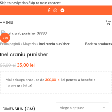
Skip to navigation
Skip to main content
| 📦 Program livrari
|
In perioada
11 August - 18
August,
magazinul KPRO este inchis. Comenziile
MENIU
plasate pana in data de 10 August, la ora 15:00, vor fi
expediate. Va multumim pentru intelegere!
-36%
Prima pagină
»
Magazin
»
Inel craniu punisher
Back to products
Inel craniu punisher
35,00
lei
55,00
lei
Mai adauga produse de
300,00
lei
lei pentru a beneficia
livrare gratuita!
DIMENSIUNI(CM)