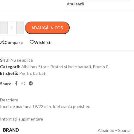
Anulează
-
+
ADAUGĂ ÎN COȘ
Compara
Wishlist
SKU:
Nu se aplică
Categorii:
Albainox Store
,
Bratari si inele barbati
,
Promo 0
Etichetă:
Pentru barbati
Share:
Descriere
Incel de marimea 19/22 mm, Inel craniu punisher.
Informații suplimentare
BRAND
Albainox – Spania