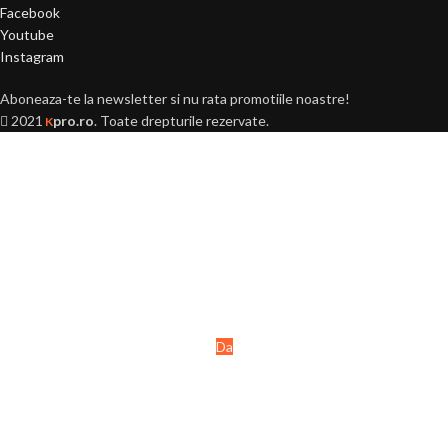
Facebook
Youtube
Instagram
Aboneaza-te la newsletter si nu rata promotiile noastre!
2021
pro.ro
. Toate drepturile rezervate.
K
Ai peste 18 ani?
Acest site este destinat
persoanelor majore (+18 ani).
Da
Nu