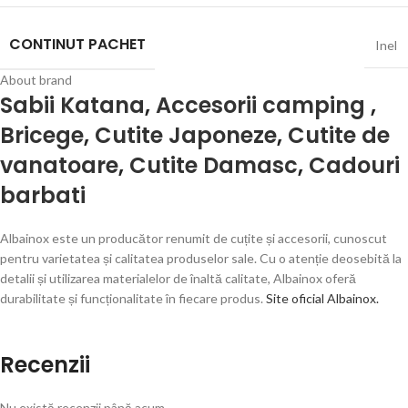
CONTINUT PACHET
Inel
About brand
Sabii Katana
,
Accesorii camping
,
Bricege
,
Cutite Japoneze
,
Cutite de
vanatoare
,
Cutite Damasc
,
Cadouri
barbati
Albainox este un producător renumit de cuțite și accesorii, cunoscut
pentru varietatea și calitatea produselor sale. Cu o atenție deosebită la
detalii și utilizarea materialelor de înaltă calitate, Albainox oferă
durabilitate și funcționalitate în fiecare produs.
Site oficial Albainox.
Recenzii
Nu există recenzii până acum.