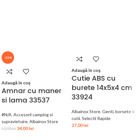
-33%
Adaugă în coș
Cutie ABS cu
Adaugă în coș
burete 14x5x4 cm
Amnar cu maner
33924
si lama 33537
Albainox Store
,
Genti, borsete si
#N/A
,
Accesorii camping si
cutii
,
Selectii Rapide
supravietuire
,
Albainox Store
27,00
lei
34,00
lei
51,00
lei