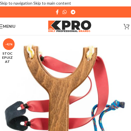
Skip to navigation
Skip to main content
| 📦 Program livrari
|
In perioada
11 August - 18
August,
magazinul KPRO este inchis. Comenziile
MENIU
plasate pana in data de 10 August, la ora 15:00, vor fi
expediate. Va multumim pentru intelegere!
-42%
STOC
EPUIZ
AT