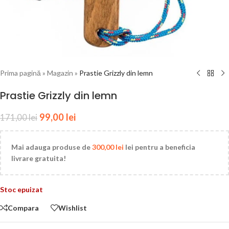
Prima pagină
»
Magazin
»
Prastie Grizzly din lemn
Prastie Grizzly din lemn
99,00
lei
171,00
lei
Mai adauga produse de
300,00
lei
lei pentru a beneficia
livrare gratuita!
Stoc epuizat
Compara
Wishlist