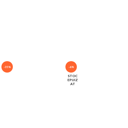
-35%
-6%
STOC
EPUIZ
AT