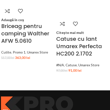
Adaugă în coș
Briceag pentru
camping Walther
Citește mai mult
Catuse cu lant
AFW 5.0610
Umarex Perfecta
HC200 2.1702
Cutite
,
Promo 1
,
Umarex Store
363,00
lei
557,00
lei
#N/A
,
Catuse
,
Umarex Store
91,00
lei
97,00
lei