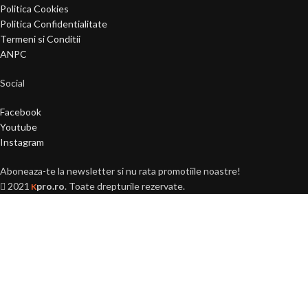
Politica Cookies
Politica Confidentialitate
Termeni si Conditii
ANPC
Social
Facebook
Youtube
Instagram
Aboneaza-te la newsletter si nu rata promotiile noastre!
2021
pro.ro
. Toate drepturile rezervate.
K
Ai peste 18 ani?
Acest site este destinat