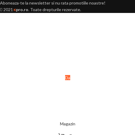
Aboneaza-te la newsletter si nu rata promotiile noastre!
2021
pro.ro
. Toate drepturile rezervate.
K
Ai peste 18 ani?
Acest site este destinat
persoanelor majore (+18 ani).
Da
Nu
Magazin