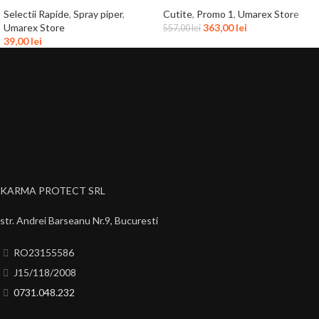
Selectii Rapide
,
Spray piper
,
Cutite
,
Promo 1
,
Umarex Store
Umarex Store
363,00
lei
557,00
lei
39,00
lei
KARMA PROTECT SRL
str. Andrei Barseanu Nr.9, Bucuresti
RO23155586
J15/118/2008
0731.048.232