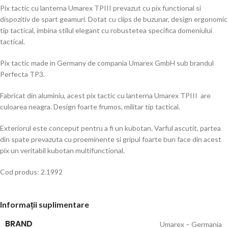
Pix tactic cu lanterna Umarex TPIII prevazut cu pix functional si
dispozitiv de spart geamuri. Dotat cu clips de buzunar, design ergonomic
tip tactical, imbina stilul elegant cu robustetea specifica domeniului
tactical.
Pix tactic made in Germany de compania Umarex GmbH sub brandul
Perfecta TP3.
Fabricat din aluminiu, acest pix tactic cu lanterna Umarex TPIII are
culoarea neagra. Design foarte frumos, militar tip tactical.
Exteriorul este conceput pentru a fi un kubotan. Varful ascutit, partea
din spate prevazuta cu proeminente si gripul foarte bun face din acest
pix un veritabil kubotan multifunctional.
Cod produs: 2.1992
Informații suplimentare
BRAND
Umarex – Germania