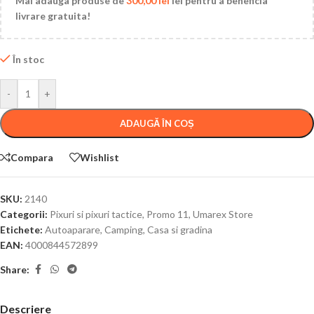
Mai adauga produse de
300,00
lei
lei pentru a beneficia
livrare gratuita!
În stoc
-
+
ADAUGĂ ÎN COȘ
Compara
Wishlist
SKU:
2140
Categorii:
Pixuri si pixuri tactice
,
Promo 11
,
Umarex Store
Etichete:
Autoaparare
,
Camping
,
Casa si gradina
EAN:
4000844572899
Share:
Descriere