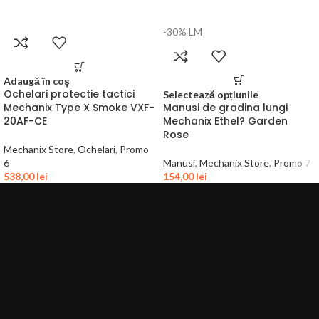
-30%
L
M
Adaugă în coș
Ochelari protectie tactici
Selectează opțiunile
Mechanix Type X Smoke VXF-
Manusi de gradina lungi
20AF-CE
Mechanix Ethel? Garden
Rose
Mechanix Store
,
Ochelari
,
Promo
6
Manusi
,
Mechanix Store
,
Promo 7
538,00
lei
154,00
lei