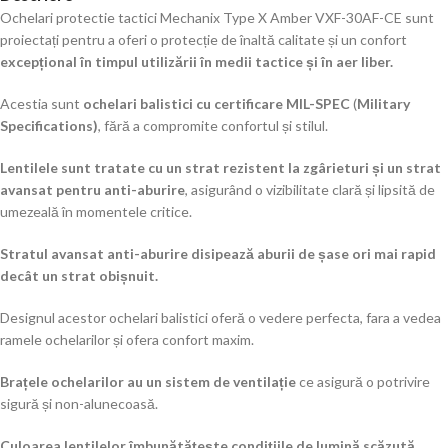
Ochelari protectie tactici Mechanix Type X Amber VXF-30AF-CE sunt
proiectați pentru a oferi o protecție de înaltă calitate și un confort
excepțional în timpul utilizării în medii tactice și în aer liber.
Acestia sunt
ochelari balistici cu certificare MIL-SPEC
(
Military
Specifications)
, fără a compromite confortul și stilul.
Lentilele sunt tratate cu un strat rezistent la zgârieturi și un strat
avansat pentru anti-aburire
, asigurând o vizibilitate clară și lipsită de
umezeală în momentele critice.
Stratul avansat anti-aburire disipează aburii de șase ori mai rapid
decât un strat obișnuit.
Designul acestor ochelari balistici oferă o vedere perfecta, fara a vedea
ramele ochelarilor și ofera confort maxim.
Brațele ochelarilor au un sistem de ventilație
ce asigură o potrivire
sigură și non-alunecoasă.
Culoarea lentilelor îmbunătățește condițiile de lumină scăzută.