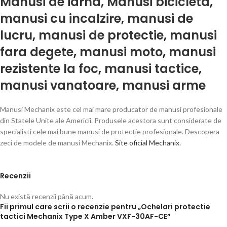
Manusi de iarna,
Manusi bicicleta
,
manusi cu incalzire
,
manusi de
lucru
,
manusi de protectie
,
manusi
fara degete
,
manusi moto
,
manusi
rezistente la foc
,
manusi tactice
,
manusi vanatoare
,
manusi arme
Manusi Mechanix este cel mai mare producator de manusi profesionale
din Statele Unite ale Americii. Produsele acestora sunt considerate de
specialisti cele mai bune manusi de protectie profesionale. Descopera
zeci de modele de manusi Mechanix.
Site oficial Mechanix.
Recenzii
Nu există recenzii până acum.
Fii primul care scrii o recenzie pentru „Ochelari protectie
tactici Mechanix Type X Amber VXF-30AF-CE”