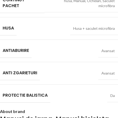
husa
,
Manual
,
Ochelari
,
Saculet
PACHET
microfibra
HUSA
Husa + saculet microfibra
ANTIABURIRE
Avansat
ANTI ZGARIETURI
Avansat
PROTECTIE BALISTICA
Da
About brand