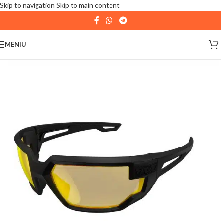
Skip to navigation
Skip to main content
| 📦 Program livrari
|
In perioada
11 August - 18
August,
magazinul KPRO este inchis. Comenziile
MENIU
plasate pana in data de 10 August, la ora 15:00, vor fi
expediate. Va multumim pentru intelegere!