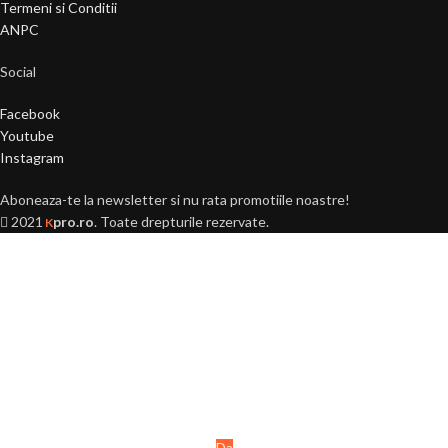
Termeni si Conditii
ANPC
Social
Facebook
Youtube
Instagram
Aboneaza-te la newsletter si nu rata promotiile noastre!
2021
pro.ro
. Toate drepturile rezervate.
K
Ai peste 18 ani?
Acest site este destinat
persoanelor majore (+18 ani).
Da