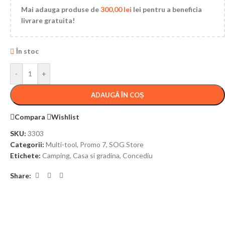
Mai adauga produse de
300,00
lei
lei pentru a beneficia
livrare gratuita!
În stoc
-
+
ADAUGĂ ÎN COȘ
Compara
Wishlist
SKU:
3303
Categorii:
Multi-tool
,
Promo 7
,
SOG Store
Etichete:
Camping
,
Casa si gradina
,
Concediu
Share: