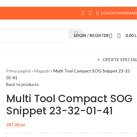
CONTACT
INTREBARI
 data de 10 August, la ora 15:00, vor fi expediate. Va
LOGIN / REGISTER
0,00
L
OFERTE SPECIA
Prima pagină
»
Magazin
»
Multi Tool Compact SOG Snippet 23-32-
01-41
Back to products
Multi Tool Compact SOG
Snippet 23-32-01-41
287,00
lei