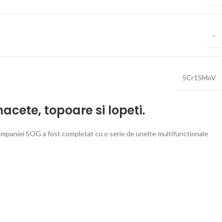
–
5Cr15MoV
acete
,
topoare si lopeti.
 companiei SOG a fost completat cu o serie de unelte multifunctionale