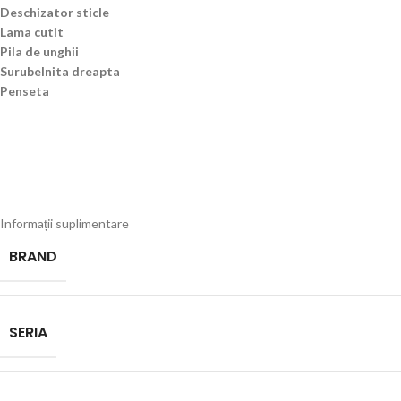
Deschizator sticle
Lama cutit
Pila de unghii
Surubelnita dreapta
Penseta
Informații suplimentare
BRAND
SERIA