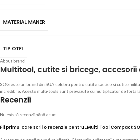
MATERIAL MANER
TIP OTEL
About brand
Multitool
,
cutite si bricege
,
accesorii
SOG este un brand din SUA celebru pentru cutite tactice si cutite milita
incredibile. Aceste multi-tools sunt prevazute cu multiplicator de forta l
Recenzii
Nu există recenzii până acum.
Fii primul care scrii o recenzie pentru „Multi Tool Compact 
Adresa ta de email nu va fi publicată.
Câmpurile obligatorii sunt marcate