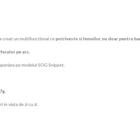
 creat un multifunctional ce
potriveste si femeilor
, nu doar pentru ba
fecelor pe arc.
 superiara pe modelul SOG Snippet.
7g.
in viata de zi cu zi.