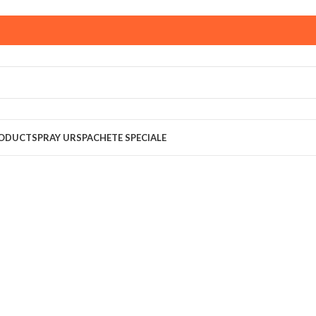
ust,
magazinul KPRO este inchis. Comenziile plasate pana in
multumim pentru intelegere!
RODUCT
SPRAY URS
PACHETE SPECIALE