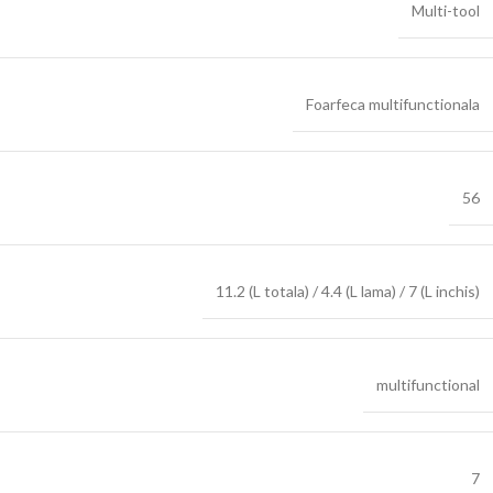
Multi-tool
Foarfeca multifunctionala
56
11.2 (L totala) / 4.4 (L lama) / 7 (L inchis)
multifunctional
7