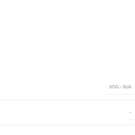
SOG – SUA
–