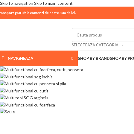
Skip to navigation
Skip to main content
ransport gratuit la comenzi de peste 300 de lei.
| 📦 Program livrari
|
In perioada
11 August - 18 Aug
SELECTEAZA CATEGORIA
NAVIGHEAZA
SHOP BY BRAND
SHOP BY P