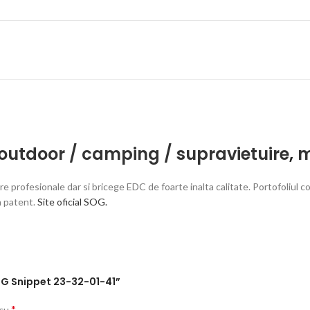
 outdoor / camping / supravietuire
,
m
re profesionale dar si bricege EDC de foarte inalta calitate. Portofoliul
a patent.
Site oficial SOG.
SOG Snippet 23-32-01-41”
*
 cu