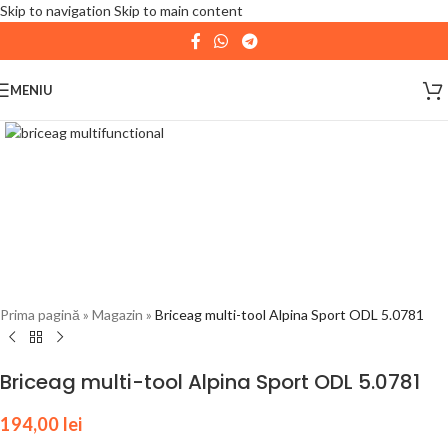
Skip to navigation
Skip to main content
| 📦 Program livrari
|
In perioada
11 August - 18
August,
magazinul KPRO este inchis. Comenziile
MENIU
plasate pana in data de 10 August, la ora 15:00, vor fi
expediate. Va multumim pentru intelegere!
Prima pagină
»
Magazin
»
Briceag multi-tool Alpina Sport ODL 5.0781
Briceag multi-tool Alpina Sport ODL 5.0781
194,00
lei