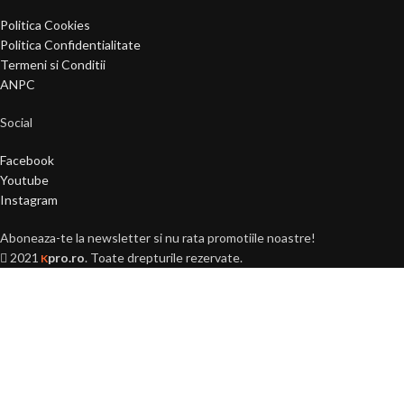
Politica Cookies
Politica Confidentialitate
Termeni si Conditii
ANPC
Social
Facebook
Youtube
Instagram
Aboneaza-te la newsletter si nu rata promotiile noastre!
2021
pro.ro
. Toate drepturile rezervate.
K
Ai peste 18 ani?
Acest site este destinat