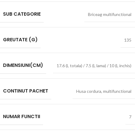
SUB CATEGORIE
Briceag multifunctional
GREUTATE (G)
135
DIMENSIUNI(CM)
17.6 (L totala) / 7.5 (L lama) / 10 (L inchis)
CONTINUT PACHET
Husa cordura
,
multifunctional
NUMAR FUNCTII
7