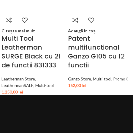
Citește mai mult
Adaugă în coș
Multi Tool
Patent
Leatherman
multifunctional
SURGE Black cu 21
Ganzo G105 cu 12
de functii 831333
functii
Leatherman Store
,
Ganzo Store
,
Multi-tool
,
Promo 8
LeathermanSALE
,
Multi-tool
152,00
lei
1.250,00
lei