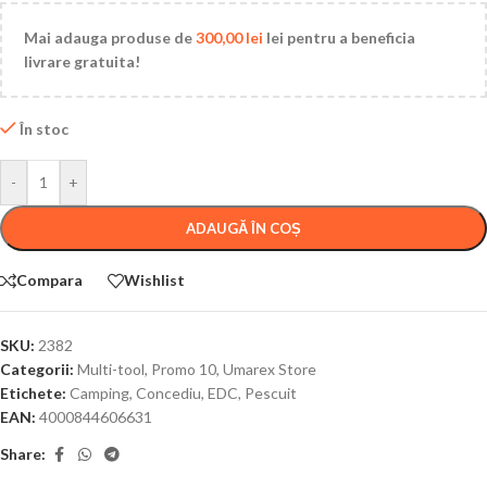
Mai adauga produse de
300,00
lei
lei pentru a beneficia
livrare gratuita!
În stoc
-
+
ADAUGĂ ÎN COȘ
Compara
Wishlist
SKU:
2382
Categorii:
Multi-tool
,
Promo 10
,
Umarex Store
Etichete:
Camping
,
Concediu
,
EDC
,
Pescuit
EAN:
4000844606631
Share: