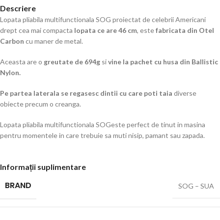
Descriere
Lopata pliabila multifunctionala SOG proiectat de celebrii Americani
drept cea mai compacta
lopata ce are 46 cm
, este
fabricata din Otel
Carbon
cu maner de metal.
Aceasta are o
greutate de 694g
si
vine la pachet cu husa din Ballistic
Nylon.
Pe partea laterala se regasesc dintii cu care poti taia
diverse
obiecte precum o creanga.
Lopata pliabila multifunctionala SOGeste perfect de tinut in masina
pentru momentele in care trebuie sa muti nisip, pamant sau zapada.
Informații suplimentare
BRAND
SOG – SUA