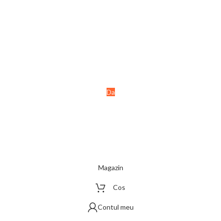
Ai peste 18 ani?
Acest site este destinat
persoanelor majore (+18 ani).
Da
Nu
Magazin
Cos
Contul meu