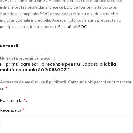
SOG este un brand din SUA celebru pentru cutite tactice si cutite
militare profesionale dar si bricege EDC de foarte inalta calitate.
Portofoliul companiei SOG a fost completat cu o serie de unelte
multifunctionale incredibile. Aceste multi-tools sunt prevazute cu
multiplicator de forta la patent.
Site oficial SOG.
Recenzii
Nu există recenzii până acum.
Fii primul care scrii o recenzie pentru „Lopata pliabila
multifunctionala SOG 09SG021”
Adresa ta de email nu va fi publicată.
Câmpurile obligatorii sunt marcate
*
cu
*
Evaluarea ta
*
Recenzia ta