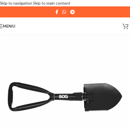
Skip to navigation
Skip to main content
| 📦 Program livrari
|
In perioada
11 August - 18
August,
magazinul KPRO este inchis. Comenziile
MENIU
plasate pana in data de 10 August, la ora 15:00, vor fi
expediate. Va multumim pentru intelegere!