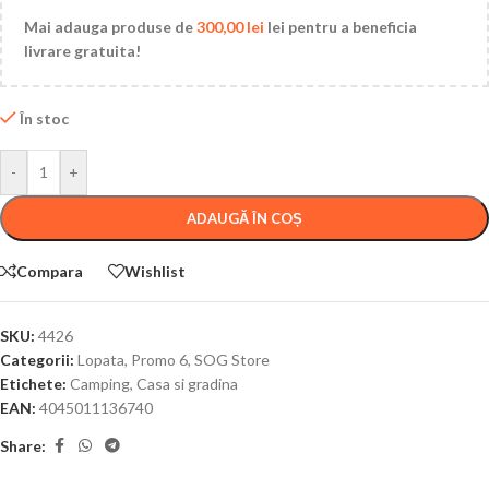
Mai adauga produse de
300,00
lei
lei pentru a beneficia
livrare gratuita!
În stoc
-
+
ADAUGĂ ÎN COȘ
Compara
Wishlist
SKU:
4426
Categorii:
Lopata
,
Promo 6
,
SOG Store
Etichete:
Camping
,
Casa si gradina
EAN:
4045011136740
Share: