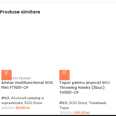
Produse similare
-50%
Stoc Epuizat
-29%
Amnar multifunctional SOG
Topor pentru aruncat SOG
Flint FT1001-CP
Throwing Hawks (3buc)
TH1001-CP
#N/A
,
Accesorii camping si
supravietuire
,
SOG Store
#N/A
,
SOG Store
,
Tomahawk
,
84,00
lei
Topor
168,00
lei
505,00
lei
707,00
lei