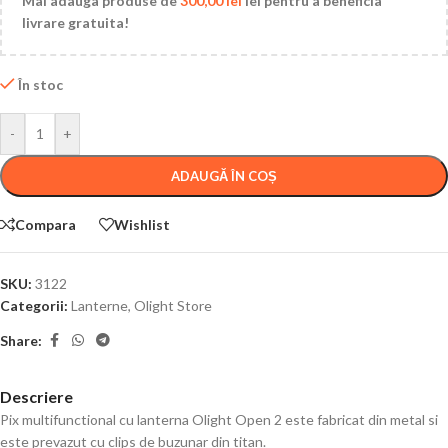
Mai adauga produse de
300,00
lei
lei pentru a beneficia
livrare gratuita!
În stoc
-
+
ADAUGĂ ÎN COȘ
Compara
Wishlist
SKU:
3122
Categorii:
Lanterne
,
Olight Store
Share:
Descriere
Pix multifunctional cu lanterna Olight Open 2 este fabricat din metal si
este prevazut cu clips de buzunar din titan.