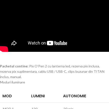
Pachetul contine:
Pix O’Pen 2 cu lanterna led, rezerva pix inclusa,
rezerva pix suplimentara, cablu USB / USB-C, clips buzunar din TITAN
inclus, manual.
Moduri iluminare
MOD
LUMENI
AUTONOMIE
MOD 1
120
20 min