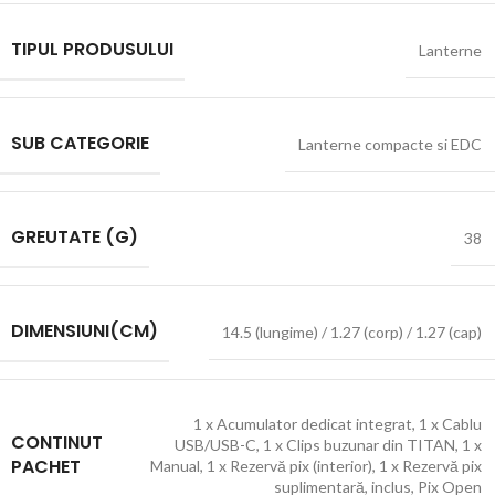
TIPUL PRODUSULUI
Lanterne
SUB CATEGORIE
Lanterne compacte si EDC
GREUTATE (G)
38
DIMENSIUNI(CM)
14.5 (lungime) / 1.27 (corp) / 1.27 (cap)
1 x Acumulator dedicat integrat
,
1 x Cablu
CONTINUT
USB/USB-C
,
1 x Clips buzunar din TITAN
,
1 x
PACHET
Manual
,
1 x Rezervă pix (interior)
,
1 x Rezervă pix
suplimentară
,
inclus
,
Pix Open