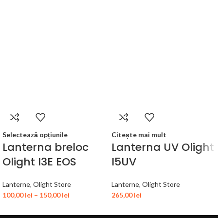
Selectează opțiunile
Citește mai mult
Lanterna breloc
Lanterna UV Olight
Olight I3E EOS
I5UV
Lanterne
,
Olight Store
Lanterne
,
Olight Store
100,00
lei
–
150,00
lei
265,00
lei