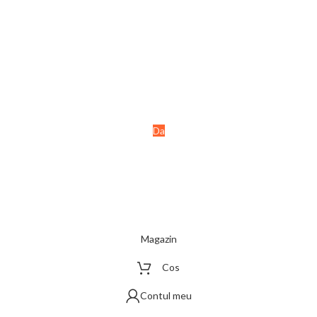
Ai peste 18 ani?
Acest site este destinat
persoanelor majore (+18 ani).
Da
Nu
Magazin
Cos
Contul meu