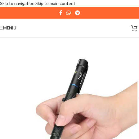
Skip to navigation
Skip to main content
| 📦 Program livrari
|
In perioada
11 August - 18
August,
magazinul KPRO este inchis. Comenziile
MENIU
plasate pana in data de 10 August, la ora 15:00, vor fi
expediate. Va multumim pentru intelegere!