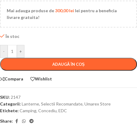
Mai adauga produse de
300,00
lei
lei pentru a beneficia
livrare gratuita!
În stoc
-
+
ADAUGĂ ÎN COȘ
Compara
Wishlist
SKU:
2147
Categorii:
Lanterne
,
Selectii Recomandate
,
Umarex Store
Etichete:
Camping
,
Concediu
,
EDC
Share: