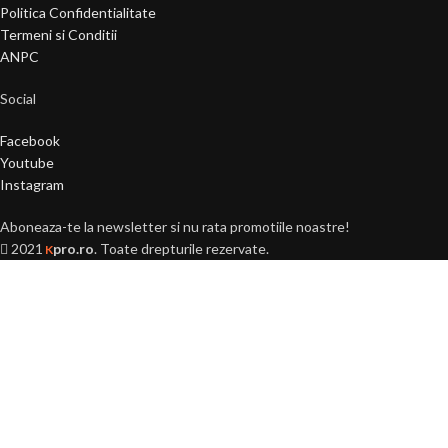
Politica Confidentialitate
Termeni si Conditii
ANPC
Social
Facebook
Youtube
Instagram
Aboneaza-te la newsletter si nu rata promotiile noastre!
2021
pro.ro
. Toate drepturile rezervate.
K
Ai peste 18 ani?
Acest site este destinat
persoanelor majore (+18 ani).