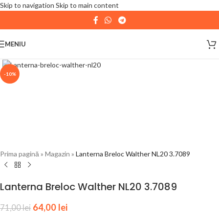
Skip to navigation
Skip to main content
| 📦 Program livrari
|
In perioada
11 August - 18
August,
magazinul KPRO este inchis. Comenziile
MENIU
plasate pana in data de 10 August, la ora 15:00, vor fi
expediate. Va multumim pentru intelegere!
-10%
Prima pagină
»
Magazin
»
Lanterna Breloc Walther NL20 3.7089
Lanterna Breloc Walther NL20 3.7089
64,00
lei
71,00
lei