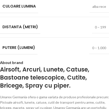
CULOARE LUMINA
alba rece
DISTANTA (METRI)
0 – 199
PUTERE (LUMENI)
0 – 1.000
About brand
Airsoft
,
Arcuri
,
Lunete
,
Catuse
,
Bastoane telescopice
,
Cutite
,
Bricege
,
Spray cu piper.
Umarex Germania ofera o gama variata de produse profesionale precum:
Pistoale airsoft, lunete, catuse, cutii de transport pentru arme, cutite,
bricege, macete, spray-uri cu piper. Umarex Germania are un portofoliu