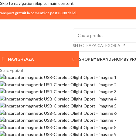
Skip to navigation
Skip to main content
ransport gratuit la comenzi de peste 300 de lei.
| 📦 Program livrari
|
In perioada
11 August - 18 Aug
SELECTEAZA CATEGORIA
NAVIGHEAZA
SHOP BY BRAND
SHOP BY P
Stoc Epuizat