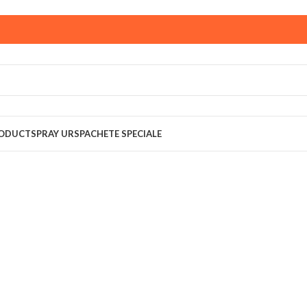
ust,
magazinul KPRO este inchis. Comenziile plasate pana in
multumim pentru intelegere!
RODUCT
SPRAY URS
PACHETE SPECIALE