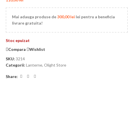
Mai adauga produse de
300,00
lei
lei pentru a beneficia
livrare gratuita!
Stoc epuizat
Compara
Wishlist
SKU:
3214
Categorii:
Lanterne
,
Olight Store
Share: