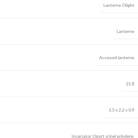
Lanterne Olight
Lanterne
Accesorii lanterne
21.8
3.5 x 2.2 x 0.9
Incarcator Oport si inel prindere.