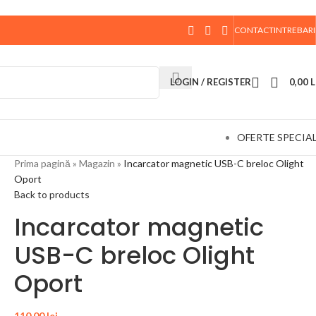
CONTACT
INTREBARI
 data de 10 August, la ora 15:00, vor fi expediate. Va
LOGIN / REGISTER
0,00
L
OFERTE SPECIA
Prima pagină
»
Magazin
»
Incarcator magnetic USB-C breloc Olight
Oport
Back to products
Incarcator magnetic
USB-C breloc Olight
Oport
110,00
lei