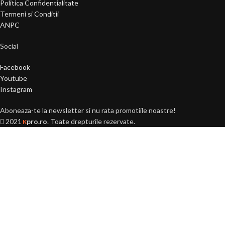
Politica Confidentialitate
Termeni si Conditii
ANPC
Social
Facebook
Youtube
Instagram
Aboneaza-te la newsletter si nu rata promotiile noastre!
2021
pro.ro
. Toate drepturile rezervate.
K
Ai peste 18 ani?
Acest site este destinat
persoanelor majore (+18 ani).