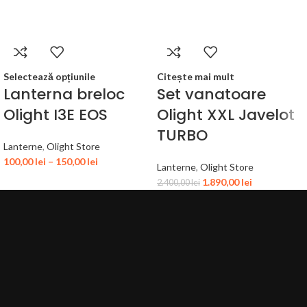
Selectează opțiunile
Citește mai mult
Lanterna breloc
Set vanatoare
Olight I3E EOS
Olight XXL Javelot
TURBO
Lanterne
,
Olight Store
100,00
lei
–
150,00
lei
Lanterne
,
Olight Store
1.890,00
lei
2.400,00
lei