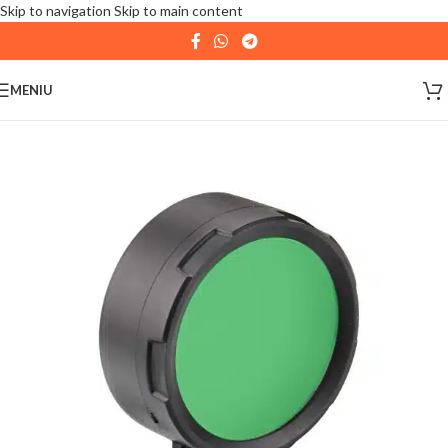
Skip to navigation
Skip to main content
| 📦 Program livrari
|
In perioada
11 August - 18
August,
magazinul KPRO este inchis. Comenziile
MENIU
plasate pana in data de 10 August, la ora 15:00, vor fi
expediate. Va multumim pentru intelegere!