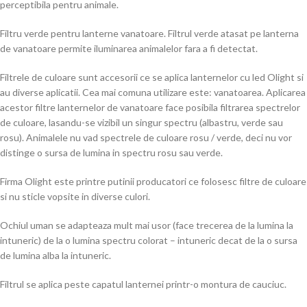
perceptibila pentru animale.
Filtru verde pentru lanterne vanatoare. Filtrul verde atasat pe lanterna
de vanatoare permite iluminarea animalelor fara a fi detectat.
Filtrele de culoare sunt accesorii ce se aplica lanternelor cu led Olight si
au diverse aplicatii. Cea mai comuna utilizare este: vanatoarea. Aplicarea
acestor filtre lanternelor de vanatoare face posibila filtrarea spectrelor
de culoare, lasandu-se vizibil un singur spectru (albastru, verde sau
rosu). Animalele nu vad spectrele de culoare rosu / verde, deci nu vor
distinge o sursa de lumina in spectru rosu sau verde.
Firma Olight este printre putinii producatori ce folosesc filtre de culoare
si nu sticle vopsite in diverse culori.
Ochiul uman se adapteaza mult mai usor (face trecerea de la lumina la
intuneric) de la o lumina spectru colorat – intuneric decat de la o sursa
de lumina alba la intuneric.
Filtrul se aplica peste capatul lanternei printr-o montura de cauciuc.