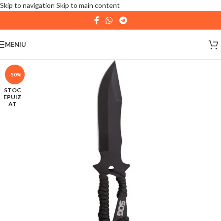
Skip to navigation
Skip to main content
| 📦 Program livrari
|
In perioada
11 August - 18
August,
magazinul KPRO este inchis. Comenziile
MENIU
plasate pana in data de 10 August, la ora 15:00, vor fi
expediate. Va multumim pentru intelegere!
-50%
STOC
EPUIZ
AT