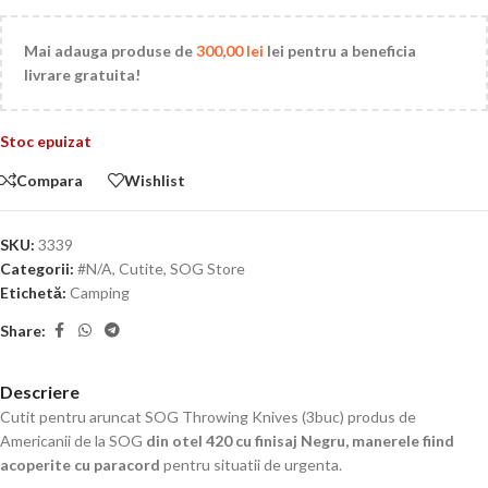
Mai adauga produse de
300,00
lei
lei pentru a beneficia
livrare gratuita!
Stoc epuizat
Compara
Wishlist
SKU:
3339
Categorii:
#N/A
,
Cutite
,
SOG Store
Etichetă:
Camping
Share:
Descriere
Cutit pentru aruncat SOG Throwing Knives (3buc) produs de
Americanii de la SOG
din otel 420 cu finisaj Negru,
manerele fiind
acoperite cu paracord
pentru situatii de urgenta.