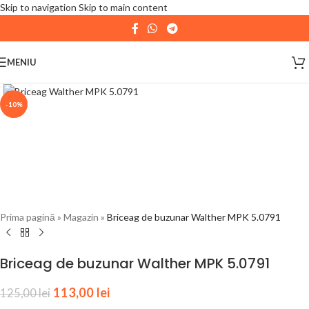
Skip to navigation
Skip to main content
| 📦 Program livrari
|
In perioada
11 August - 18
August,
magazinul KPRO este inchis. Comenziile
MENIU
plasate pana in data de 10 August, la ora 15:00, vor fi
expediate. Va multumim pentru intelegere!
-10%
Prima pagină
»
Magazin
»
Briceag de buzunar Walther MPK 5.0791
Briceag de buzunar Walther MPK 5.0791
113,00
lei
125,00
lei