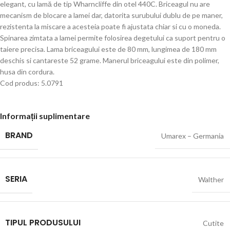
elegant, cu lamă de tip Wharncliffe din otel 440C. Briceagul nu are
mecanism de blocare a lamei dar, datorita surubului dublu de pe maner,
rezistenta la miscare a acesteia poate fi ajustata chiar si cu o moneda.
Spinarea zimtata a lamei permite folosirea degetului ca suport pentru o
taiere precisa. Lama briceagului este de 80 mm, lungimea de 180 mm
deschis si cantareste 52 grame. Manerul briceagului este din polimer,
husa din cordura.
Cod produs: 5.0791
Informații suplimentare
BRAND
Umarex – Germania
SERIA
Walther
TIPUL PRODUSULUI
Cutite