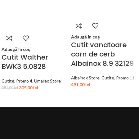
Adaugă în coș
Cutit vanatoare
Adaugă în coș
corn de cerb
Cutit Walther
Albainox 8.9 32129
BWK3 5.0828
Albainox Store
,
Cutite
,
Promo 11
Cutite
,
Promo 4
,
Umarex Store
491,00
lei
305,00
lei
381,00
lei