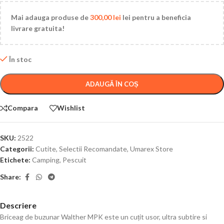
Mai adauga produse de
300,00
lei
lei pentru a beneficia
livrare gratuita!
În stoc
ADAUGĂ ÎN COȘ
Compara
Wishlist
SKU:
2522
Categorii:
Cutite
,
Selectii Recomandate
,
Umarex Store
Etichete:
Camping
,
Pescuit
Share:
Descriere
Briceag de buzunar Walther MPK este un cuțit usor, ultra subtire si