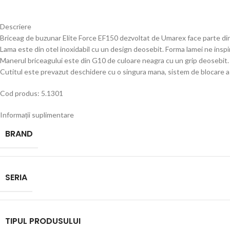
Descriere
Briceag de buzunar Elite Force EF150 dezvoltat de Umarex face parte din se
Lama este din otel inoxidabil cu un design deosebit. Forma lamei ne inspir
Manerul briceagului este din G10 de culoare neagra cu un grip deosebit.
Cutitul este prevazut deschidere cu o singura mana, sistem de blocare a l
Cod produs: 5.1301
Informații suplimentare
BRAND
SERIA
TIPUL PRODUSULUI