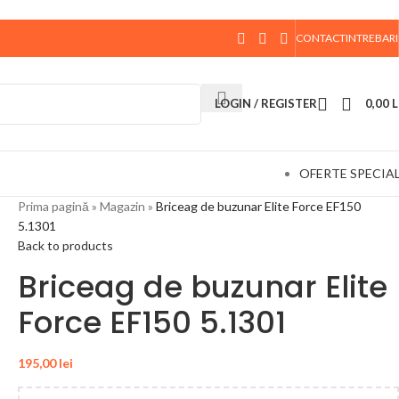
CONTACT
INTREBARI
 data de 10 August, la ora 15:00, vor fi expediate. Va
LOGIN / REGISTER
0,00
L
OFERTE SPECIA
Prima pagină
»
Magazin
»
Briceag de buzunar Elite Force EF150
5.1301
Back to products
Briceag de buzunar Elite
Force EF150 5.1301
195,00
lei