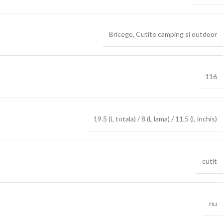
Bricege
,
Cutite camping si outdoor
116
19.5 (L totala) / 8 (L lama) / 11.5 (L inchis)
cutit
nu