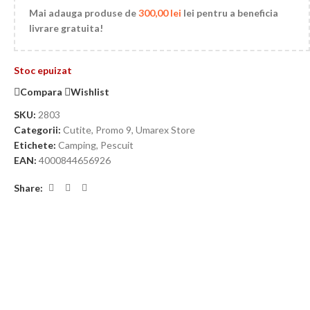
Mai adauga produse de
300,00
lei
lei pentru a beneficia
livrare gratuita!
Stoc epuizat
Compara
Wishlist
SKU:
2803
Categorii:
Cutite
,
Promo 9
,
Umarex Store
Etichete:
Camping
,
Pescuit
EAN:
4000844656926
Share: