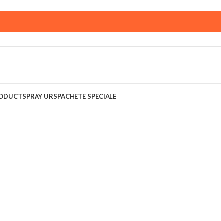
ust,
magazinul KPRO este inchis. Comenziile plasate pana in
multumim pentru intelegere!
RODUCT
SPRAY URS
PACHETE SPECIALE