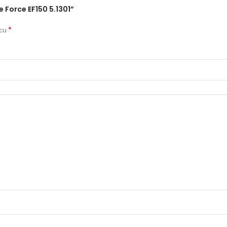
e Force EF150 5.1301”
*
 cu