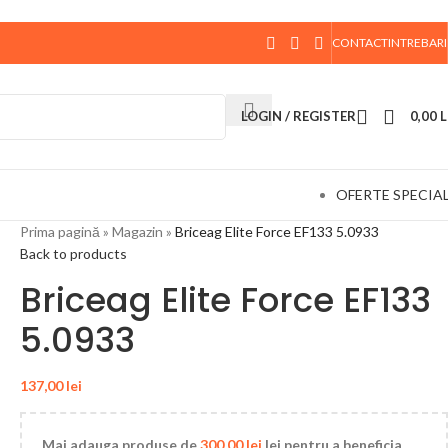
CONTACT
INTREBARI
 data de 10 August, la ora 15:00, vor fi expediate. Va
LOGIN / REGISTER
0,00
L
OFERTE SPECIA
Prima pagină
»
Magazin
»
Briceag Elite Force EF133 5.0933
Back to products
Briceag Elite Force EF133
5.0933
137,00
lei
Mai adauga produse de
300,00
lei
lei pentru a beneficia