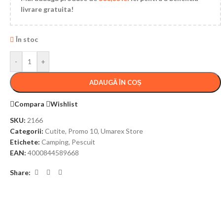
livrare gratuita!
În stoc
-
+
ADAUGĂ ÎN COȘ
Compara
Wishlist
SKU:
2166
Categorii:
Cutite
,
Promo 10
,
Umarex Store
Etichete:
Camping
,
Pescuit
EAN:
4000844589668
Share: