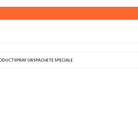
ust,
magazinul KPRO este inchis. Comenziile plasate pana in
multumim pentru intelegere!
RODUCT
SPRAY URS
PACHETE SPECIALE