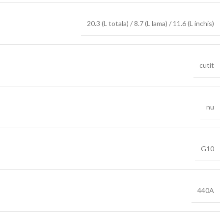
20.3 (L totala) / 8.7 (L lama) / 11.6 (L inchis)
cutit
nu
G10
440A