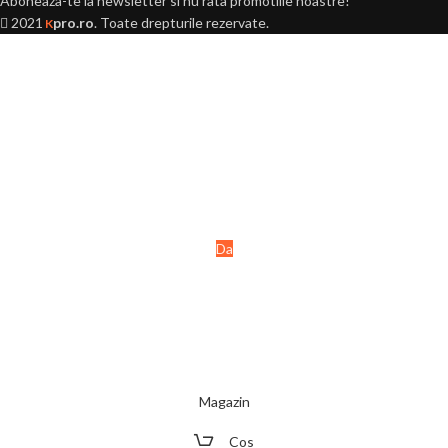
Aboneaza-te la newsletter si nu rata promotiile noastre!
2021
pro.ro
. Toate drepturile rezervate.
K
Ai peste 18 ani?
Acest site este destinat
persoanelor majore (+18 ani).
Da
Nu
Magazin
Cos