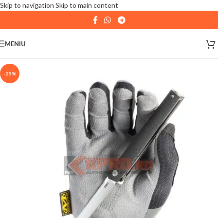
Skip to navigation
Skip to main content
| 📦 Program livrari
|
In perioada
11 August - 18
August,
magazinul KPRO este inchis. Comenziile
MENIU
plasate pana in data de 10 August, la ora 15:00, vor fi
expediate. Va multumim pentru intelegere!
-25%