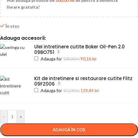
Mai adauga produse de
300,00
lei
lei pentru a beneficia
livrare gratuita!
În stoc
Adauga accesorii:
Ulei intretinere cutite Boker Oil-Pen 2.0
09BO751
Adauga for
90,16
lei
108,00
lei
Kit de intretinere si restaurare cutite Flitz
09FZ006
Adauga for
139,84
lei
152,00
lei
-
+
ADAUGĂ ÎN COȘ