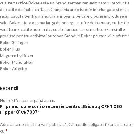
cutite tactice
Boker este un brand german renumit pentru productia
de cutite de inalta calitate. Compania are o istorie indelungata si este
recunoscuta pentru maiestria si inovatia pe care o pune in produsele
sale. Boker ofera o gama larga de bricege, cutite de buzunar, cutite de
vanatoare, cutite automate, cutite tactice dar si multitool-uri si alte
produse pentru activitati outdoor. Branduri Boker pe care vi le oferim:
Boker Solingen
Boker Plus
Magnum by Boker
Boker Manufaktur
Boker Arbolito
Recenzii
Nu există recenzii până acum.
Fii primul care scrii o recenzie pentru „Briceag CRKT CEO
Flipper 01CR7097”
Adresa ta de email nu va fi publicată.
Câmpurile obligatorii sunt marcate
*
cu