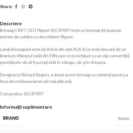
Share:
Descriere
Briceag CRKT CEO Flipper 01CR7097 este un briceag de buzunar
extrem de subțire cu deschidere flipper.
Lamă briceagului este de 8.4cm din oțel AUS-8 ce este blocată de un
linerlock. Mânerul solid din FRN ușor este echipat cu un clip convertibil,
permițându-vă să îl purtați atât în stânga, cât și în dreapta.
Designerul Richard Rogers, a dotat acest briceag cu rulmenți pentru a
face deschiderea lamei cât mai plăcută.
Cod produs: 01CR7097
Informații suplimentare
BRAND
Boker