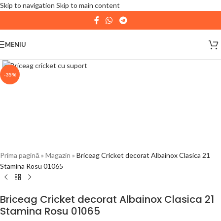
Skip to navigation
Skip to main content
| 📦 Program livrari
|
In perioada
11 August - 18
August,
magazinul KPRO este inchis. Comenziile
MENIU
plasate pana in data de 10 August, la ora 15:00, vor fi
expediate. Va multumim pentru intelegere!
-35%
Prima pagină
»
Magazin
»
Briceag Cricket decorat Albainox Clasica 21
Stamina Rosu 01065
Briceag Cricket decorat Albainox Clasica 21
Stamina Rosu 01065