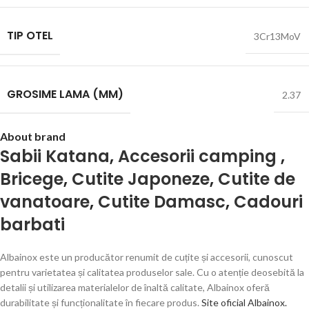
TIP OTEL
3Cr13MoV
GROSIME LAMA (MM)
2.37
About brand
Sabii Katana
,
Accesorii camping
,
Bricege
,
Cutite Japoneze
,
Cutite de
vanatoare
,
Cutite Damasc
,
Cadouri
barbati
Albainox este un producător renumit de cuțite și accesorii, cunoscut
pentru varietatea și calitatea produselor sale. Cu o atenție deosebită la
detalii și utilizarea materialelor de înaltă calitate, Albainox oferă
durabilitate și funcționalitate în fiecare produs.
Site oficial Albainox.