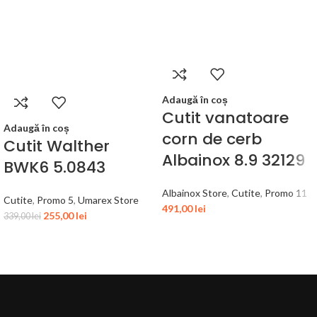
Adaugă în coș
Cutit vanatoare
Adaugă în coș
corn de cerb
Cutit Walther
Albainox 8.9 32129
BWK6 5.0843
Albainox Store
,
Cutite
,
Promo 11
Cutite
,
Promo 5
,
Umarex Store
491,00
lei
255,00
lei
339,00
lei