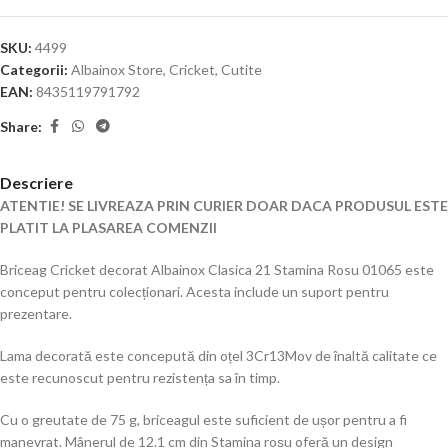
SKU:
4499
Categorii:
Albainox Store
,
Cricket
,
Cutite
EAN:
8435119791792
Share:
Descriere
ATENTIE! SE LIVREAZA PRIN CURIER DOAR DACA PRODUSUL ESTE
PLATIT LA PLASAREA COMENZII
Briceag Cricket decorat Albainox Clasica 21 Stamina Rosu 01065 este
conceput pentru colecționari. Acesta include un suport pentru
prezentare.
Lama decorată este concepută din oțel 3Cr13Mov de înaltă calitate ce
este recunoscut pentru rezistența sa în timp.
Cu o greutate de 75 g, briceagul este suficient de ușor pentru a fi
manevrat. Mânerul de 12.1 cm din Stamina roșu oferă un design