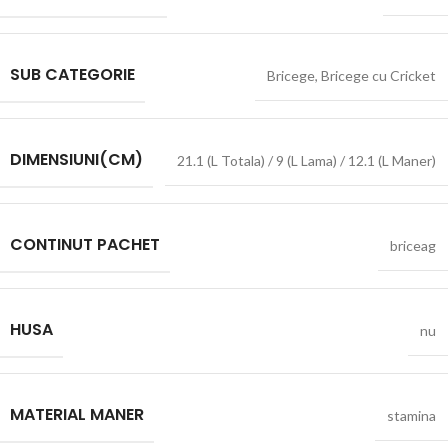
SUB CATEGORIE
Bricege
,
Bricege cu Cricket
DIMENSIUNI(CM)
21.1 (L Totala) / 9 (L Lama) / 12.1 (L Maner)
CONTINUT PACHET
briceag
HUSA
nu
MATERIAL MANER
stamina