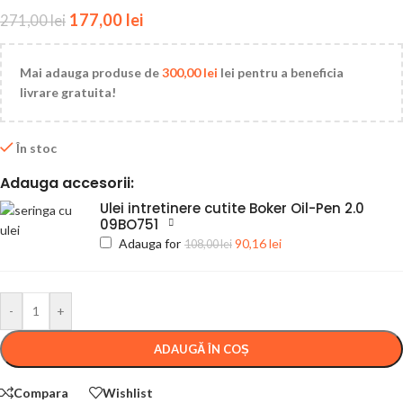
177,00
lei
271,00
lei
Mai adauga produse de
300,00
lei
lei pentru a beneficia
livrare gratuita!
În stoc
Adauga accesorii:
Ulei intretinere cutite Boker Oil-Pen 2.0
09BO751
Adauga for
90,16
lei
108,00
lei
-
+
ADAUGĂ ÎN COȘ
Compara
Wishlist