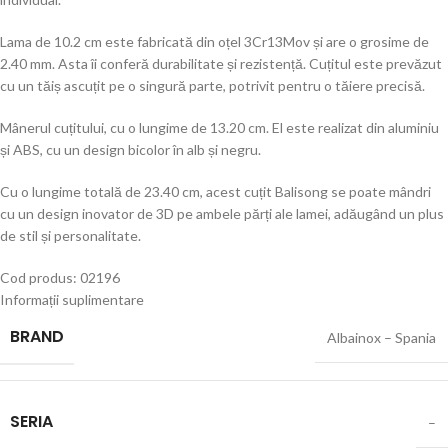
Lama de 10.2 cm este fabricată din oțel 3Cr13Mov și are o grosime de
2.40 mm. Asta îi conferă durabilitate și rezistență. Cuțitul este prevăzut
cu un tăiș ascuțit pe o singură parte, potrivit pentru o tăiere precisă.
Mânerul cuțitului, cu o lungime de 13.20 cm. El este realizat din aluminiu
și ABS, cu un design bicolor în alb și negru.
Cu o lungime totală de 23.40 cm, acest cuțit Balisong se poate mândri
cu un design inovator de 3D pe ambele părți ale lamei, adăugând un plus
de stil și personalitate.
Cod produs: 02196
Informații suplimentare
BRAND
Albainox – Spania
SERIA
–