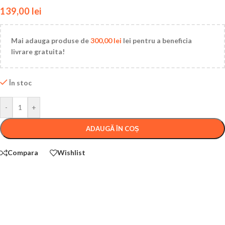
139,00
lei
Mai adauga produse de
300,00
lei
lei pentru a beneficia
livrare gratuita!
În stoc
-
+
ADAUGĂ ÎN COȘ
Compara
Wishlist