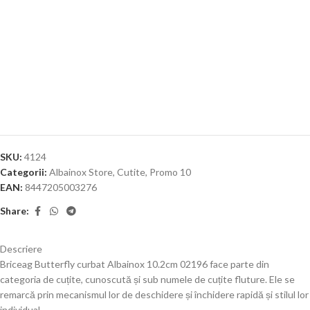
SKU:
4124
Categorii:
Albainox Store
,
Cutite
,
Promo 10
EAN:
8447205003276
Share:
Descriere
Briceag Butterfly curbat Albainox 10.2cm 02196 face parte din
categoria de cuțite, cunoscută și sub numele de cuțite fluture. Ele se
remarcă prin mecanismul lor de deschidere și închidere rapidă și stilul lor
individual.