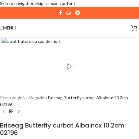
Skip to navigation
Skip to main content
| 📦 Program livrari
|
In perioada
11 August - 18
August,
magazinul KPRO este inchis. Comenziile
MENIU
plasate pana in data de 10 August, la ora 15:00, vor fi
expediate. Va multumim pentru intelegere!
Prima pagină
»
Magazin
»
Briceag Butterfly curbat Albainox 10.2cm
02196
Briceag Butterfly curbat Albainox 10.2cm
02196