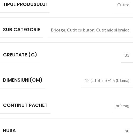
TIPUL PRODUSULUI
Cutite
SUB CATEGORIE
Bricege
,
Cutit cu buton
,
Cutit mic si breloc
GREUTATE (G)
33
DIMENSIUNI(CM)
12 (L totala) /4.5 (L lama)
CONTINUT PACHET
briceag
HUSA
nu