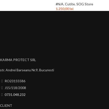
#N/A
,
Cutite
,
SOG Store
1.250,00
lei
KARMA PROTECT SRL
str. Andrei Barseanu Nr.9, Bucuresti
RO23155586
J15/118/2008
0731.048.232
CLIENT