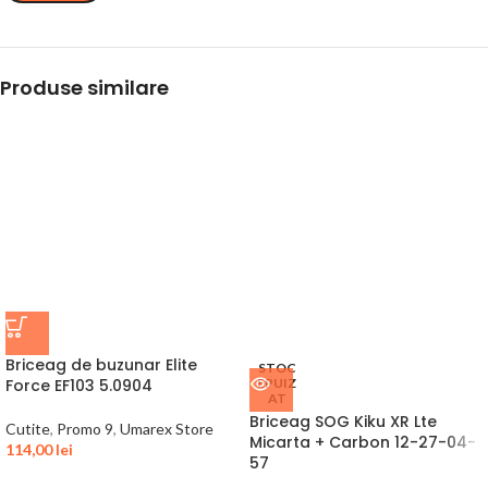
Produse similare
Briceag de buzunar Elite
STOC
Force EF103 5.0904
EPUIZ
AT
Briceag SOG Kiku XR Lte
Cutite
,
Promo 9
,
Umarex Store
Micarta + Carbon 12-27-04-
114,00
lei
57