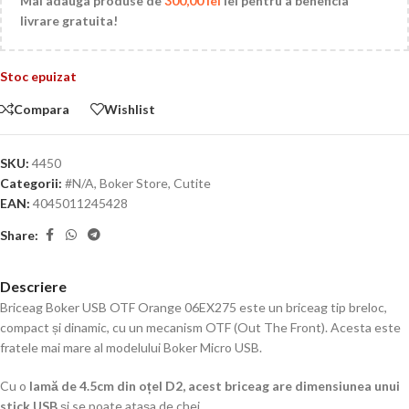
Mai adauga produse de
300,00
lei
lei pentru a beneficia
livrare gratuita!
Stoc epuizat
Compara
Wishlist
SKU:
4450
Categorii:
#N/A
,
Boker Store
,
Cutite
EAN:
4045011245428
Share:
Descriere
Briceag Boker USB OTF Orange 06EX275 este un briceag tip breloc,
compact și dinamic, cu un mecanism OTF (Out The Front). Acesta este
fratele mai mare al modelului Boker Micro USB.
Cu o
lamă de 4.5cm din oțel D2, acest briceag are dimensiunea unui
stick USB
și se poate atașa de chei.