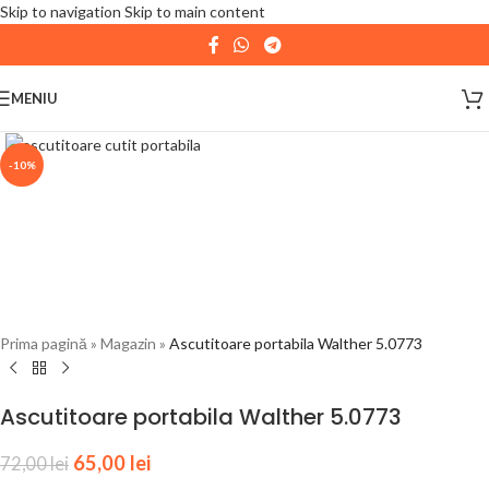
Skip to navigation
Skip to main content
| 📦 Program livrari
|
In perioada
11 August - 18
August,
magazinul KPRO este inchis. Comenziile
MENIU
plasate pana in data de 10 August, la ora 15:00, vor fi
expediate. Va multumim pentru intelegere!
-10%
Prima pagină
»
Magazin
»
Ascutitoare portabila Walther 5.0773
Ascutitoare portabila Walther 5.0773
65,00
lei
72,00
lei