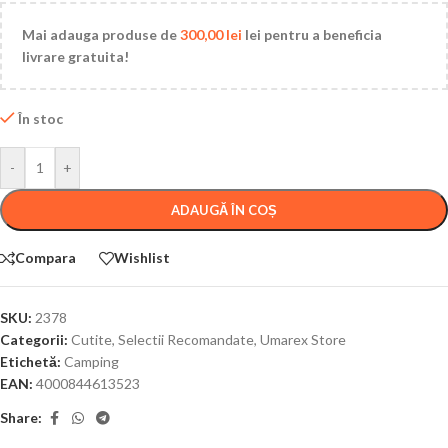
Mai adauga produse de
300,00
lei
lei pentru a beneficia
livrare gratuita!
În stoc
-
+
ADAUGĂ ÎN COȘ
Compara
Wishlist
SKU:
2378
Categorii:
Cutite
,
Selectii Recomandate
,
Umarex Store
Etichetă:
Camping
EAN:
4000844613523
Share: