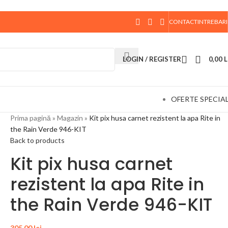
CONTACT
INTREBARI
 data de 10 August, la ora 15:00, vor fi expediate. Va
LOGIN / REGISTER
0,00
L
OFERTE SPECIA
Prima pagină
»
Magazin
»
Kit pix husa carnet rezistent la apa Rite in
the Rain Verde 946-KIT
Back to products
Kit pix husa carnet
rezistent la apa Rite in
the Rain Verde 946-KIT
305,00
lei