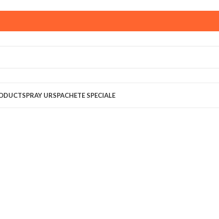
ust,
magazinul KPRO este inchis. Comenziile plasate pana in
multumim pentru intelegere!
RODUCT
SPRAY URS
PACHETE SPECIALE