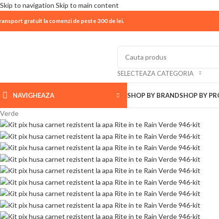
Skip to navigation
Skip to main content
ransport gratuit la comenzi de peste 300 de lei.
| 📦 Program livrari
|
In perioada
11 August - 18 Aug
SELECTEAZA CATEGORIA
NAVIGHEAZA
SHOP BY BRAND
SHOP BY P
Verde