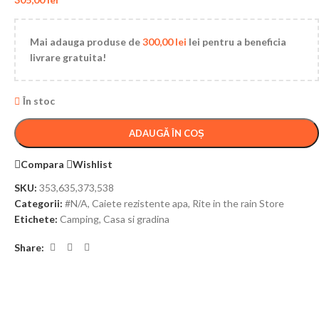
Mai adauga produse de
300,00
lei
lei pentru a beneficia
livrare gratuita!
În stoc
ADAUGĂ ÎN COȘ
Compara
Wishlist
SKU:
353,635,373,538
Categorii:
#N/A
,
Caiete rezistente apa
,
Rite in the rain Store
Etichete:
Camping
,
Casa si gradina
Share: