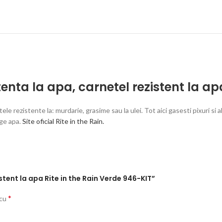
stenta la apa
,
carnetel rezistent la ap
le rezistente la: murdarie, grasime sau la ulei. Tot aici gasesti pixuri si
nge apa.
Site oficial Rite in the Rain.
istent la apa Rite in the Rain Verde 946-KIT”
*
 cu