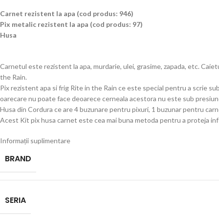
Carnet rezistent la apa (cod produs: 946)
Pix metalic rezistent la apa (cod produs: 97)
Husa
Carnetul este rezistent la apa, murdarie, ulei, grasime, zapada, etc. Caiet
the Rain.
Pix rezistent apa si frig Rite in the Rain ce este special pentru a scrie su
oarecare nu poate face deoarece cerneala acestora nu este sub presiun
Husa din Cordura ce are 4 buzunare pentru pixuri, 1 buzunar pentru carn
Acest Kit pix husa carnet este cea mai buna metoda pentru a proteja inf
Informații suplimentare
BRAND
SERIA