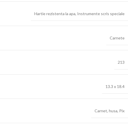
Hartie rezistenta la apa
,
Instrumente scris speciale
Carnete
213
13.3 x 18.4
Carnet
,
husa
,
Pix