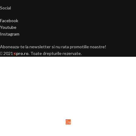
Social
Facebook
Youtube
Instagram
Aboneaza-te la newsletter si nu rata promotiile noastre!
2021
pro.ro
. Toate drepturile rezervate.
K
Ai peste 18 ani?
Acest site este destinat
persoanelor majore (+18 ani).
Da
Nu