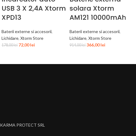
USB 3 X 2,4A Xtorm
solara Xtorm
XPD13
AM121 10000mAh
Baterii externe si accesorii
,
Baterii externe si accesorii
,
Lichidare
,
Xtorm Store
Lichidare
,
Xtorm Store
72,00
lei
366,00
lei
178,00
lei
914,00
lei
KARMA PROTECT SRL