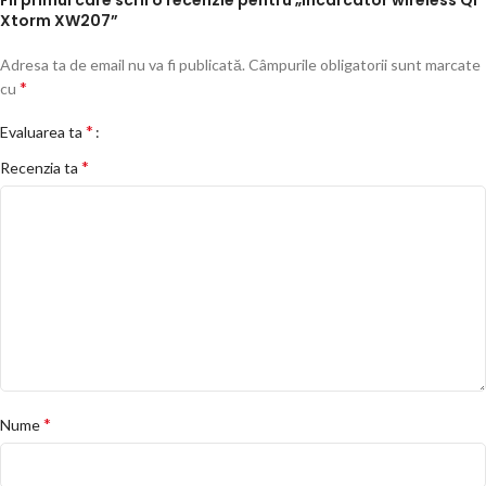
Fii primul care scrii o recenzie pentru „Incarcator wireless Qi
Xtorm XW207”
Adresa ta de email nu va fi publicată.
Câmpurile obligatorii sunt marcate
*
cu
*
Evaluarea ta
*
Recenzia ta
*
Nume