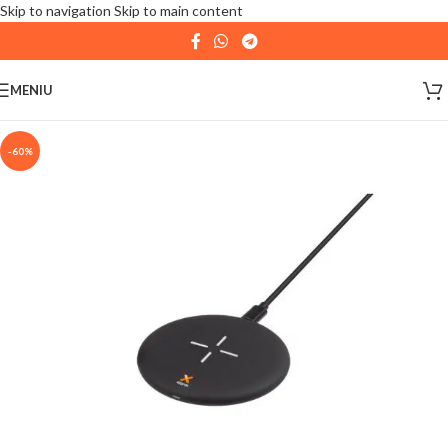
Skip to navigation
Skip to main content
| 📦 Program livrari
|
In perioada
11 August - 18
August,
magazinul KPRO este inchis. Comenziile
MENIU
plasate pana in data de 10 August, la ora 15:00, vor fi
expediate. Va multumim pentru intelegere!
-60%