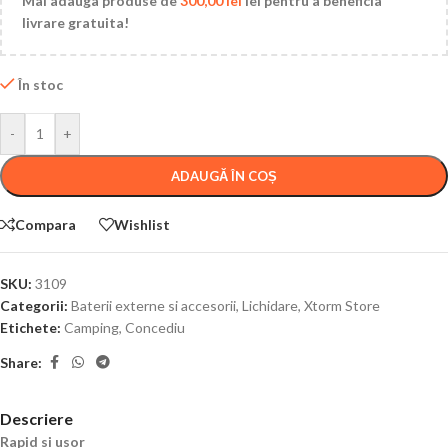
Mai adauga produse de
300,00
lei
lei pentru a beneficia
livrare gratuita!
În stoc
-
+
ADAUGĂ ÎN COȘ
Compara
Wishlist
SKU:
3109
Categorii:
Baterii externe si accesorii
,
Lichidare
,
Xtorm Store
Etichete:
Camping
,
Concediu
Share:
Descriere
Rapid si usor