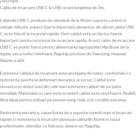
Descriere
Cablu de incarcare USB C la USB ce are lungimea de 3m.
Cablurile USB C produse de olandezii de la Xtorm suporta curenti si
voltaje ridicate, aspect foarte important deoarece, de obicei cablul USB
C este folosit la incarcari rapide. Deci cablul este un factor foarte
important pentru procesul de incarcare rapida. Acest cablu de incarcare
USB C se poate folosi pentru alimentarea laptopurilor MacBook de la
Apple sau a noilor telefoane flagship produse de Samsung, Huawei,
Xiaomi si altii.
Exteriorul cablului de incarcare este protejata de nylon, conferindu-i o
rezistenta sporita la deformari mecanice si socuri. Cablul este
recunoscut drept unul din cele mai rezistente cabluri de pe piata
mondiala. Materialul cu care este acoperit cablul este unul foarte flexibil,
fiind ideal pentru utilizari pe termen lung chiar si in conditii extreme.
Rezistenta mecanica, capacitatea de a suporta curenti mari si incarcari
rapide si rezistenta la incurcare plaseaza cablurile Xtorm in topul
preferintelor clientilor ce folosesc device-uri flagship.