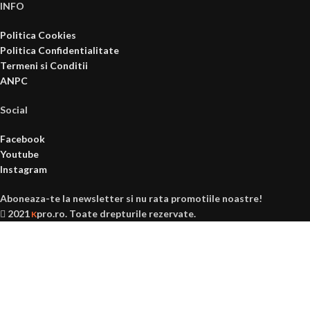
INFO
Politica Cookies
Politica Confidentialitate
Termeni si Conditii
ANPC
Social
Facebook
Youtube
Instagram
Aboneaza-te la newsletter si nu rata promotiile noastre!
2021
pro.ro
. Toate drepturile rezervate.
K
Ai peste 18 ani?