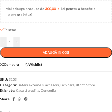
Mai adauga produse de
300,00
lei
lei pentru a beneficia
livrare gratuita!
În stoc
-
+
ADAUGĂ ÎN COȘ
Compara
Wishlist
SKU:
3103
Categorii:
Baterii externe si accesorii
,
Lichidare
,
Xtorm Store
Etichete:
Casa si gradina
,
Concediu
Share: