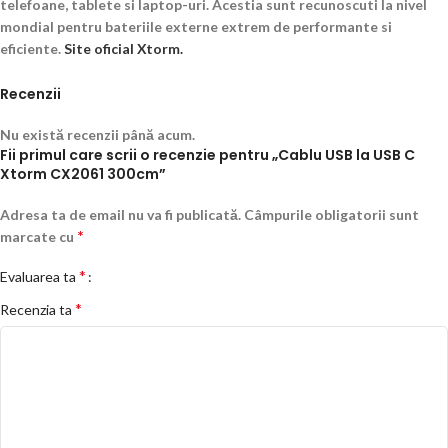
telefoane, tablete si laptop-uri. Acestia sunt recunoscuti la nivel
mondial pentru bateriile externe extrem de performante si
eficiente.
Site oficial Xtorm.
Recenzii
Nu există recenzii până acum.
Fii primul care scrii o recenzie pentru „Cablu USB la USB C
Xtorm CX2061 300cm”
Adresa ta de email nu va fi publicată.
Câmpurile obligatorii sunt
*
marcate cu
*
Evaluarea ta
*
Recenzia ta