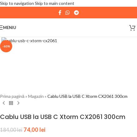
Skip to navigation
Skip to main content
| 📦 Program livrari
|
In perioada
11 August - 18
August,
magazinul KPRO este inchis. Comenziile
MENIU
plasate pana in data de 10 August, la ora 15:00, vor fi
expediate. Va multumim pentru intelegere!
-60%
Prima pagină
»
Magazin
»
Cablu USB la USB C Xtorm CX2061 300cm
Cablu USB la USB C Xtorm CX2061 300cm
74,00
lei
184,00
lei