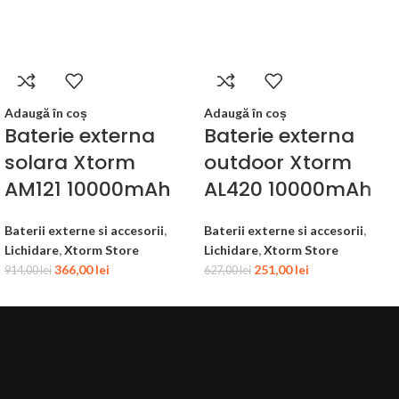
Adaugă în coș
Adaugă în coș
Baterie externa
Baterie externa
solara Xtorm
outdoor Xtorm
AM121 10000mAh
AL420 10000mAh
Baterii externe si accesorii
,
Baterii externe si accesorii
,
Lichidare
,
Xtorm Store
Lichidare
,
Xtorm Store
366,00
lei
251,00
lei
914,00
lei
627,00
lei