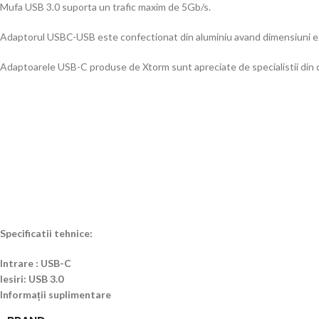
Mufa USB 3.0 suporta un trafic maxim de 5Gb/s.
Adaptorul USBC-USB este confectionat din aluminiu avand dimensiuni extr
Adaptoarele USB-C produse de Xtorm sunt apreciate de specialistii din do
Specificatii tehnice:
Intrare :
USB-C
Iesiri:
USB 3.0
Informații suplimentare