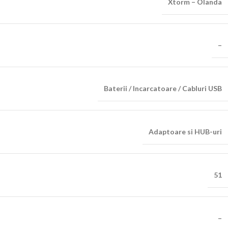
Xtorm – Olanda
–
Baterii / Incarcatoare / Cabluri USB
Adaptoare si HUB-uri
51
–