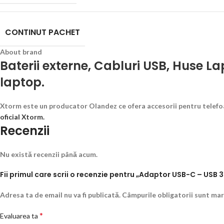
CONTINUT PACHET
About brand
Baterii externe
,
Cabluri USB
,
Huse La
laptop.
Xtorm este un producator Olandez ce ofera accesorii pentru telefoan
oficial Xtorm.
Recenzii
Nu există recenzii până acum.
Fii primul care scrii o recenzie pentru „Adaptor USB-C – USB 
Adresa ta de email nu va fi publicată.
Câmpurile obligatorii sunt ma
*
Evaluarea ta