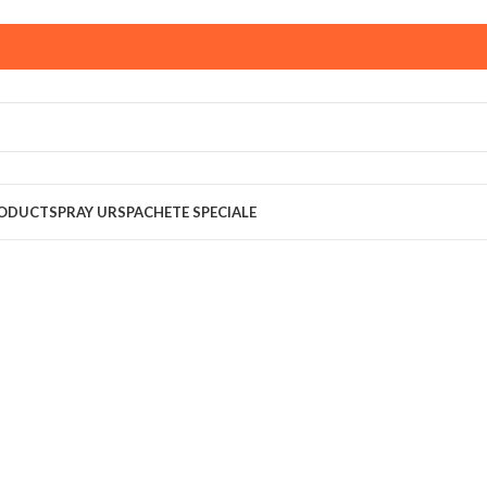
ust,
magazinul KPRO este inchis. Comenziile plasate pana in
multumim pentru intelegere!
RODUCT
SPRAY URS
PACHETE SPECIALE