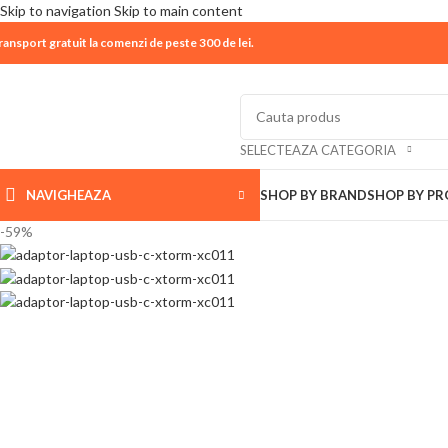
Skip to navigation
Skip to main content
ransport gratuit la comenzi de peste 300 de lei.
| 📦 Program livrari
|
In perioada
11 August - 18 Aug
SELECTEAZA CATEGORIA
NAVIGHEAZA
SHOP BY BRAND
SHOP BY P
-59%