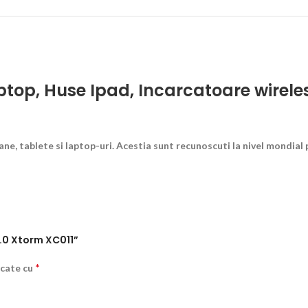
ptop, Huse Ipad
,
Incarcatoare wirele
e, tablete si laptop-uri. Acestia sunt recunoscuti la nivel mondial 
3.0 Xtorm XC011”
*
rcate cu