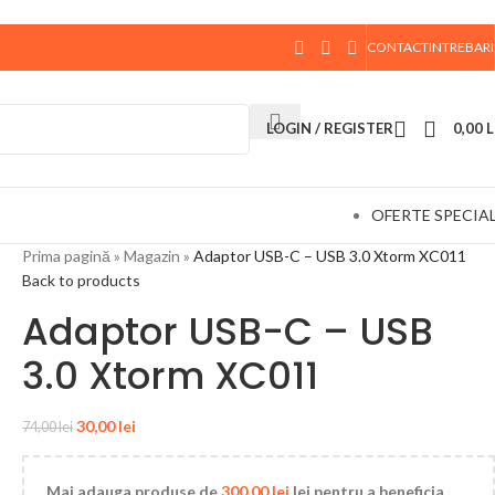
CONTACT
INTREBARI
 data de 10 August, la ora 15:00, vor fi expediate. Va
LOGIN / REGISTER
0,00
L
OFERTE SPECIA
Prima pagină
»
Magazin
»
Adaptor USB-C – USB 3.0 Xtorm XC011
Back to products
Adaptor USB-C – USB
3.0 Xtorm XC011
30,00
lei
74,00
lei
Mai adauga produse de
300,00
lei
lei pentru a beneficia