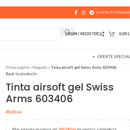
CONTACT
INTREBARI
 data de 10 August, la ora 15:00, vor fi expediate. Va
LOGIN / REGISTER
0,00
L
OFERTE SPECIA
Prima pagină
»
Magazin
»
Tinta airsoft gel Swiss Arms 603406
Back to products
Tinta airsoft gel Swiss
Arms 603406
88,00
lei
Mai adauga produse de
300,00
lei
lei pentru a beneficia