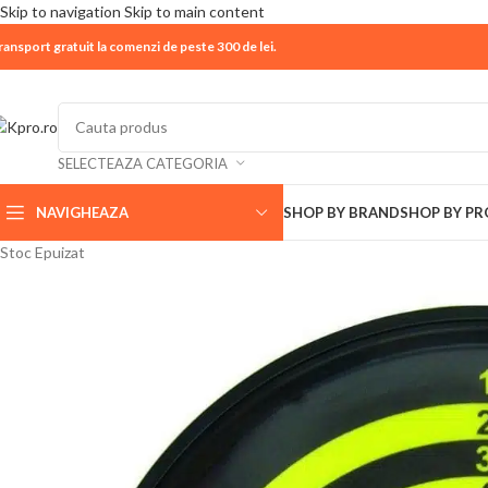
Skip to navigation
Skip to main content
ransport gratuit la comenzi de peste 300 de lei.
| 📦 Program livrari
|
In perioada
11 August - 18 Aug
SELECTEAZA CATEGORIA
NAVIGHEAZA
SHOP BY BRAND
SHOP BY P
Stoc Epuizat