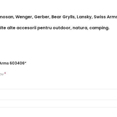
san, Wenger, Gerber, Bear Grylls, Lansky, Swiss Arms, N
lte alte accesorii pentru outdoor, natura, camping.
ss Arms 603406”
*
 cu