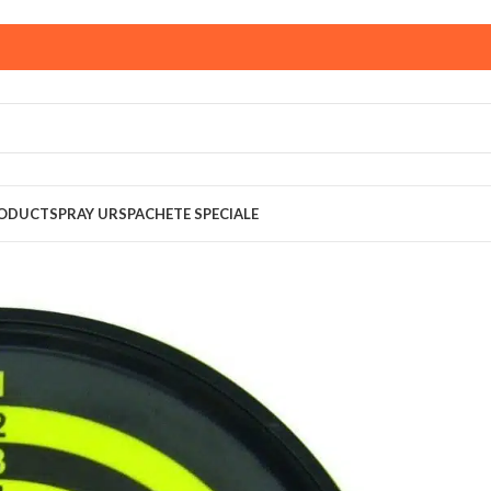
ust,
magazinul KPRO este inchis. Comenziile plasate pana in
multumim pentru intelegere!
RODUCT
SPRAY URS
PACHETE SPECIALE