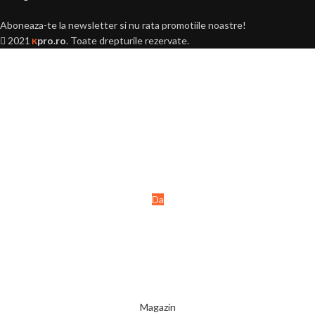
Aboneaza-te la newsletter si nu rata promotiile noastre!
2021
pro.ro
. Toate drepturile rezervate.
K
Ai peste 18 ani?
Acest site este destinat
persoanelor majore (+18 ani).
Da
Nu
Magazin