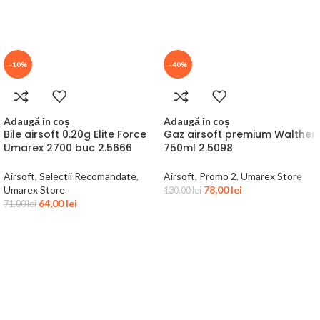
-10%
-40%
Adaugă în coș
Adaugă în coș
Bile airsoft 0.20g Elite Force
Gaz airsoft premium Walther
Umarex 2700 buc 2.5666
750ml 2.5098
Airsoft
,
Selectii Recomandate
,
Airsoft
,
Promo 2
,
Umarex Store
Umarex Store
78,00
lei
130,00
lei
64,00
lei
71,00
lei