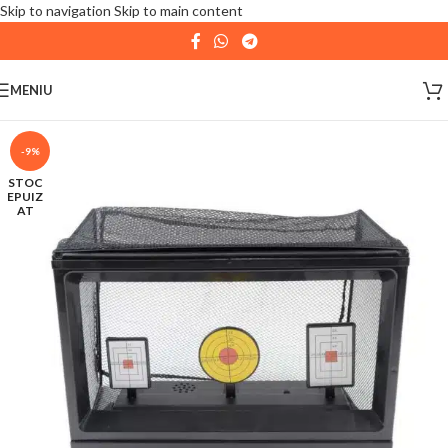
Skip to navigation
Skip to main content
| 📦 Program livrari
|
In perioada
11 August - 18
August,
magazinul KPRO este inchis. Comenziile
MENIU
plasate pana in data de 10 August, la ora 15:00, vor fi
expediate. Va multumim pentru intelegere!
-9%
STOC
EPUIZ
AT