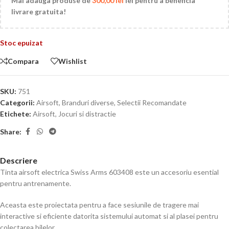
Mai adauga produse de
300,00
lei
lei pentru a beneficia
livrare gratuita!
Stoc epuizat
Compara
Wishlist
SKU:
751
Categorii:
Airsoft
,
Branduri diverse
,
Selectii Recomandate
Etichete:
Airsoft
,
Jocuri si distractie
Share:
Descriere
Tinta airsoft electrica Swiss Arms 603408 este un accesoriu esential
pentru antrenamente.
Aceasta este proiectata pentru a face sesiunile de tragere mai
interactive si eficiente datorita sistemului automat si al plasei pentru
colectarea bilelor.