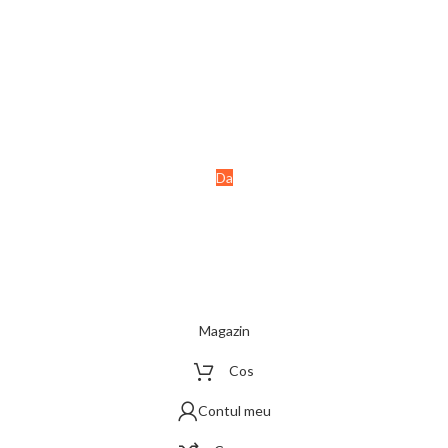
Ai peste 18 ani?
Acest site este destinat
persoanelor majore (+18 ani).
Da
Nu
Magazin
Cos
Contul meu