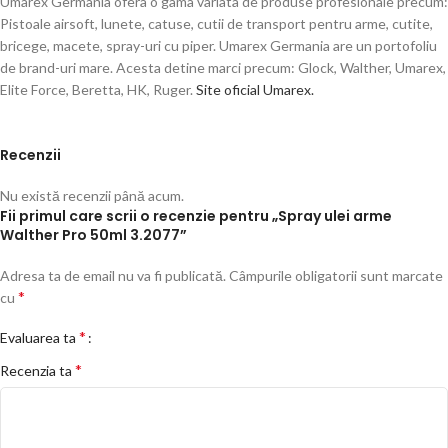
Umarex Germania ofera o gama variata de produse profesionale precum:
Pistoale airsoft, lunete, catuse, cutii de transport pentru arme, cutite,
bricege, macete, spray-uri cu piper. Umarex Germania are un portofoliu
de brand-uri mare. Acesta detine marci precum: Glock, Walther, Umarex,
Elite Force, Beretta, HK, Ruger.
Site oficial Umarex.
Recenzii
Nu există recenzii până acum.
Fii primul care scrii o recenzie pentru „Spray ulei arme
Walther Pro 50ml 3.2077”
Adresa ta de email nu va fi publicată.
Câmpurile obligatorii sunt marcate
*
cu
*
Evaluarea ta
*
Recenzia ta