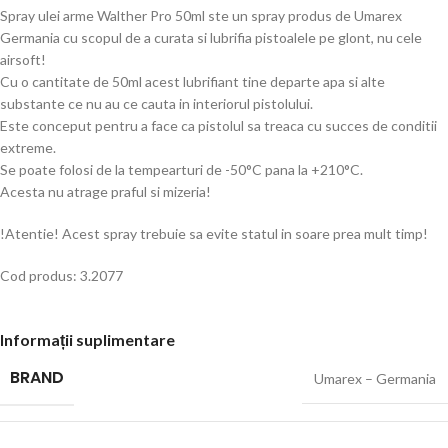
Spray ulei arme Walther Pro 50ml ste un spray produs de Umarex
Germania cu scopul de a curata si lubrifia pistoalele pe glont, nu cele
airsoft!
Cu o cantitate de 50ml acest lubrifiant tine departe apa si alte
substante ce nu au ce cauta in interiorul pistolului.
Este conceput pentru a face ca pistolul sa treaca cu succes de conditii
extreme.
Se poate folosi de la tempearturi de -50°C pana la +210°C.
Acesta nu atrage praful si mizeria!
!Atentie! Acest spray trebuie sa evite statul in soare prea mult timp!
Cod produs: 3.2077
Informații suplimentare
BRAND
Umarex – Germania