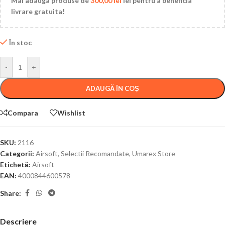
Mai adauga produse de
300,00
lei
lei pentru a beneficia
livrare gratuita!
În stoc
-
+
ADAUGĂ ÎN COȘ
Compara
Wishlist
SKU:
2116
Categorii:
Airsoft
,
Selectii Recomandate
,
Umarex Store
Etichetă:
Airsoft
EAN:
4000844600578
Share:
Descriere