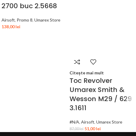
2700 buc 2.5668
Airsoft
,
Promo 8
,
Umarex Store
138,00
lei
Citește mai mult
Toc Revolver
Umarex Smith &
Wesson M29 / 629
3.1611
#N/A
,
Airsoft
,
Umarex Store
51,00
lei
87,00
lei