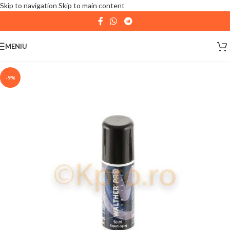
Skip to navigation
Skip to main content
| 📦 Program livrari
|
In perioada
11 August - 18
August,
magazinul KPRO este inchis. Comenziile
MENIU
plasate pana in data de 10 August, la ora 15:00, vor fi
expediate. Va multumim pentru intelegere!
-9%