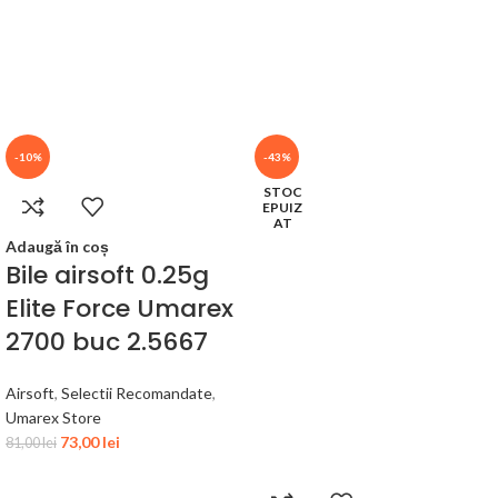
-10%
-43%
STOC
EPUIZ
AT
Adaugă în coș
Bile airsoft 0.25g
Elite Force Umarex
2700 buc 2.5667
Airsoft
,
Selectii Recomandate
,
Umarex Store
73,00
lei
81,00
lei