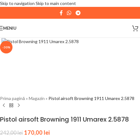
Skip to navigation
Skip to main content
| 📦 Program livrari
|
In perioada
11 August - 18
August,
magazinul KPRO este inchis. Comenziile
MENIU
plasate pana in data de 10 August, la ora 15:00, vor fi
expediate. Va multumim pentru intelegere!
-30%
Prima pagină
»
Magazin
»
Pistol airsoft Browning 1911 Umarex 2.5878
Pistol airsoft Browning 1911 Umarex 2.5878
170,00
lei
242,00
lei