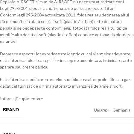
Replicile AIRSOFT si munitia AIRSOFT nu necesita autorizare conf.
Legii 295/2004 si pot fi achizitionate de persoane peste 18 ani.
Conform legii 295/2004 actualizata 2011, folosirea sau detinerea altui
tip de munitie in afara celei airsoft (plastic / teflon) este de natura
penala si se pedepseste conform legii. Totodata folosirea altui tip de
munitie alta decat airsoft (plastic / teflon) conduce automat la pierderea
garantiei.
Deoarece aspectul lor exterior este identic cu cel al armelor adevarate,
este interzisa folosirea replicilor in scop de amenintare, intimidare, auto
aparare sau creare panica.
Este interzisa modificarea armelor sau folosirea altor proiectile sau gaz
decat cel furnizat de o firma autorizata in vanzarea de arme airsoft.
Informații suplimentare
BRAND
Umarex – Germania