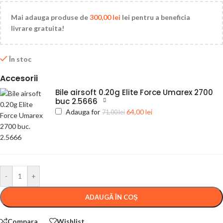
Mai adauga produse de
300,00
lei
lei pentru a beneficia
livrare gratuita!
În stoc
Accesorii
Bile airsoft 0.20g Elite Force Umarex 2700
buc 2.5666
Adauga for
64,00
lei
71,00
lei
-
+
ADAUGĂ ÎN COȘ
Compara
Wishlist