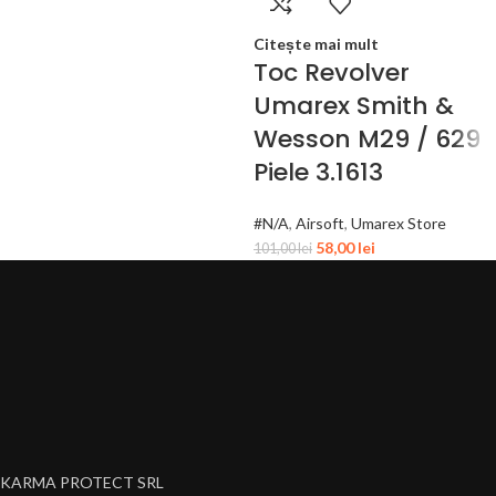
Citește mai mult
Toc Revolver
Umarex Smith &
Wesson M29 / 629
Piele 3.1613
#N/A
,
Airsoft
,
Umarex Store
58,00
lei
101,00
lei
KARMA PROTECT SRL