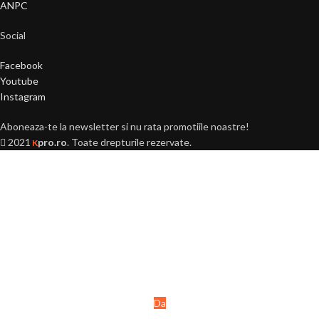
ANPC
Social
Facebook
Youtube
Instagram
Aboneaza-te la newsletter si nu rata promotiile noastre!
2021
pro.ro
. Toate drepturile rezervate.
K
Ai peste 18 ani?
Acest site este destinat
persoanelor majore (+18 ani).
Da