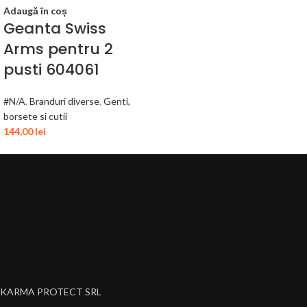
Adaugă în coș
Geanta Swiss
Arms pentru 2
pusti 604061
#N/A
,
Branduri diverse
,
Genti,
borsete si cutii
144,00
lei
KARMA PROTECT SRL