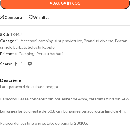
ADAUGĂ ÎN COȘ
Compara
Wishlist
SKU:
1844.2
Categorii:
Accesorii camping si supravietuire
,
Branduri diverse
,
Bratari
si inele barbati
,
Selectii Rapide
Etichete:
Camping
,
Pentru barbati
Share:
Descriere
Lant paracord de culoare neagra.
Paracordul este conceput din
poliester
de 4mm, catarama fiind din ABS.
Lungimea lantului este de
50,8 cm.
Lungimea paracordului fiind de
4m.
Paracordul sustine o greutate de pana la
200KG.