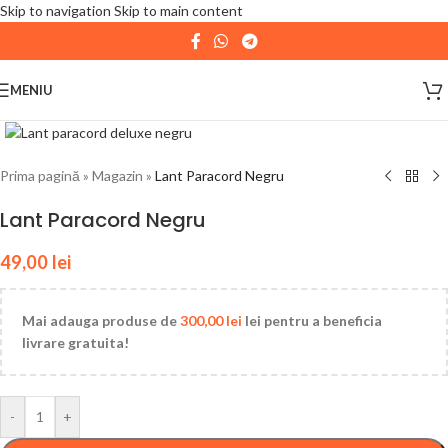
Skip to navigation
Skip to main content
| 📦 Program livrari
|
In perioada
11 August - 18
August,
magazinul KPRO este inchis. Comenziile
MENIU
plasate pana in data de 10 August, la ora 15:00, vor fi
expediate. Va multumim pentru intelegere!
Prima pagină
»
Magazin
»
Lant Paracord Negru
Lant Paracord Negru
49,00
lei
Mai adauga produse de
300,00
lei
lei pentru a beneficia
livrare gratuita!
-
+