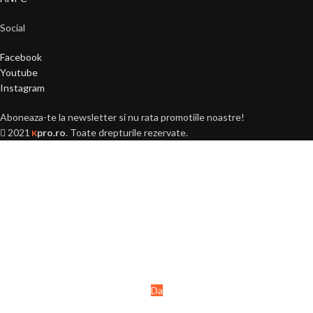
Social
Facebook
Youtube
Instagram
Aboneaza-te la newsletter si nu rata promotiile noastre!
2021
pro.ro
. Toate drepturile rezervate.
K
Ai peste 18 ani?
Acest site este destinat
persoanelor majore (+18 ani).
Da