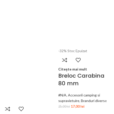
-32%
Stoc Epuizat
Citește mai mult
Breloc Carabina
80 mm
#N/A
,
Accesorii camping si
supravietuire
,
Branduri diverse
17,00
lei
25,00
lei