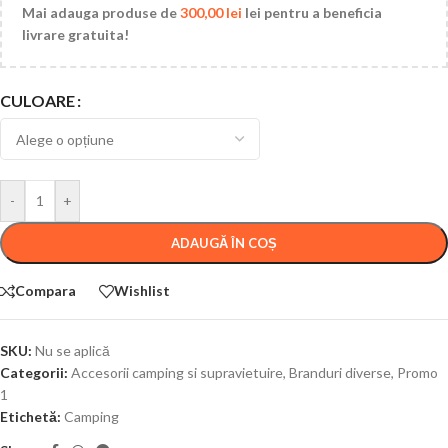
Mai adauga produse de
300,00
lei
lei pentru a beneficia
livrare gratuita!
CULOARE
-
+
ADAUGĂ ÎN COȘ
Compara
Wishlist
SKU:
Nu se aplică
Categorii:
Accesorii camping si supravietuire
,
Branduri diverse
,
Promo
1
Etichetă:
Camping