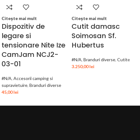
Citește mai mult
Citește mai mult
Dispozitiv de
Cutit damasc
legare si
Soimosan Sf.
tensionare Nite Ize
Hubertus
CamJam NCJ2-
#N/A
,
Branduri diverse
,
Cutite
03-01
3.250,00
lei
#N/A
,
Accesorii camping si
supravietuire
,
Branduri diverse
45,00
lei