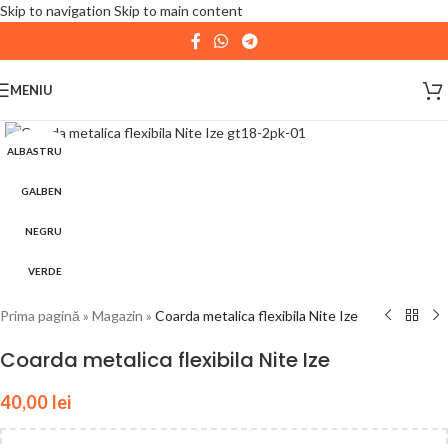
Skip to navigation
Skip to main content
| 📦 Program livrari
|
In perioada
11 August - 18
August,
magazinul KPRO este inchis. Comenziile
MENIU
plasate pana in data de 10 August, la ora 15:00, vor fi
expediate. Va multumim pentru intelegere!
ALBASTRU
GALBEN
NEGRU
VERDE
Prima pagină
»
Magazin
»
Coarda metalica flexibila Nite Ize
Coarda metalica flexibila Nite Ize
40,00
lei