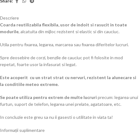
Share:
Descriere
Coarda reutilizabila flexibila, usor de indoit si rasucit in toate
modurile
, alcatuita din mijloc rezistent si elastic si din cauciuc.
Utila pentru fixarea, legarea, marcarea sau fixarea diferitelor lucruri.
Spre deosebire de corzi, benzile de cauciuc pot fi folosite in mod
repetat, foarte usor la infasurat si legat.
Este acoperit cu un strat strat cu nervuri, rezistent la alunecare si
la conditiile meteo extreme.
Se poate utiliza pentru extrem de multe lucruri
precum: legarea unui
furtun, suport de telefon, legarea unei prelate, agatatoare, etc.
In concluzie este greu sa nu ii gasesti o utilitate in viata ta!
Informații suplimentare