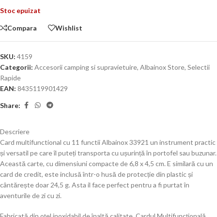
Stoc epuizat
Compara
Wishlist
SKU:
4159
Categorii:
Accesorii camping si supravietuire
,
Albainox Store
,
Selectii
Rapide
EAN:
8435119901429
Share:
Descriere
Card multifunctional cu 11 functii Albainox 33921 un instrument practic
și versatil pe care îl puteți transporta cu ușurință în portofel sau buzunar.
Această carte, cu dimensiuni compacte de 6,8 x 4,5 cm. E similară cu un
card de credit, este inclusă într-o husă de protecție din plastic și
cântărește doar 24,5 g. Asta il face perfect pentru a fi purtat în
aventurile de zi cu zi.
Fabricată din oțel inoxidabil de înaltă calitate, Cardul Multifuncțională