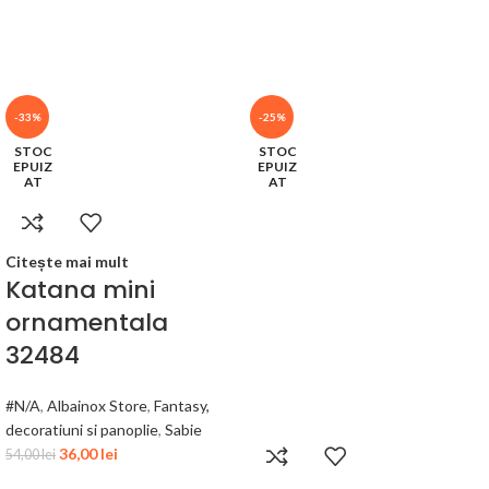
-33%
-25%
STOC
STOC
EPUIZ
EPUIZ
AT
AT
Citește mai mult
Katana mini
ornamentala
32484
#N/A
,
Albainox Store
,
Fantasy,
decoratiuni si panoplie
,
Sabie
36,00
lei
54,00
lei