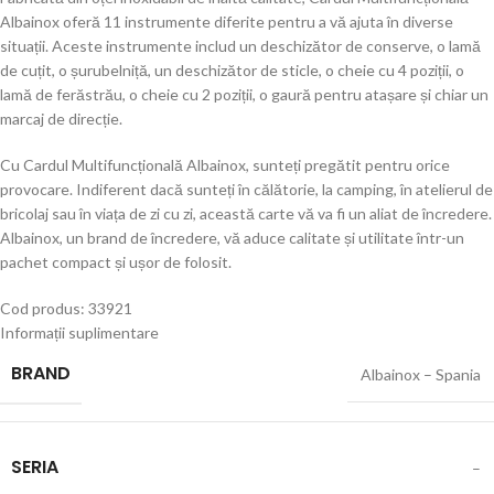
Albainox oferă 11 instrumente diferite pentru a vă ajuta în diverse
situații. Aceste instrumente includ un deschizător de conserve, o lamă
de cuțit, o șurubelniță, un deschizător de sticle, o cheie cu 4 poziții, o
lamă de ferăstrău, o cheie cu 2 poziții, o gaură pentru atașare și chiar un
marcaj de direcție.
Cu Cardul Multifuncțională Albainox, sunteți pregătit pentru orice
provocare. Indiferent dacă sunteți în călătorie, la camping, în atelierul de
bricolaj sau în viața de zi cu zi, această carte vă va fi un aliat de încredere.
Albainox, un brand de încredere, vă aduce calitate și utilitate într-un
pachet compact și ușor de folosit.
Cod produs: 33921
Informații suplimentare
BRAND
Albainox – Spania
SERIA
–