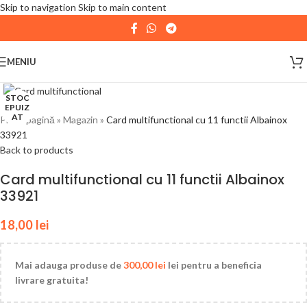
Skip to navigation
Skip to main content
| 📦 Program livrari
|
In perioada
11 August - 18
August,
magazinul KPRO este inchis. Comenziile
MENIU
plasate pana in data de 10 August, la ora 15:00, vor fi
expediate. Va multumim pentru intelegere!
STOC
EPUIZ
AT
Prima pagină
»
Magazin
»
Card multifunctional cu 11 functii Albainox
33921
Back to products
Card multifunctional cu 11 functii Albainox
33921
18,00
lei
Mai adauga produse de
300,00
lei
lei pentru a beneficia
livrare gratuita!