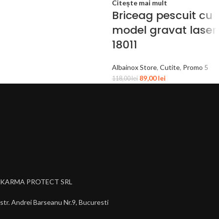
Citește mai mult
Briceag pescuit cu
model gravat laser
18011
Albainox Store
,
Cutite
,
Promo 5
89,00
lei
118,00
lei
KARMA PROTECT SRL
str. Andrei Barseanu Nr.9, Bucuresti