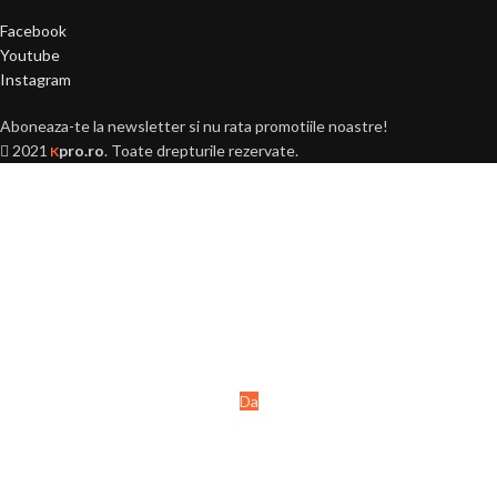
Facebook
Youtube
Instagram
Aboneaza-te la newsletter si nu rata promotiile noastre!
2021
pro.ro
. Toate drepturile rezervate.
K
Ai peste 18 ani?
Acest site este destinat
persoanelor majore (+18 ani).
Da
Nu