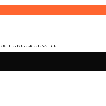
ust,
magazinul KPRO este inchis. Comenziile plasate pana in
multumim pentru intelegere!
RODUCT
SPRAY URS
PACHETE SPECIALE