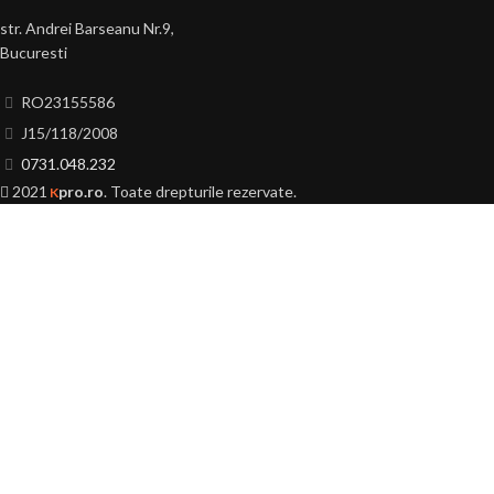
str. Andrei Barseanu Nr.9,
Bucuresti
RO23155586
J15/118/2008
0731.048.232
2021
pro.ro
. Toate drepturile rezervate.
K
A