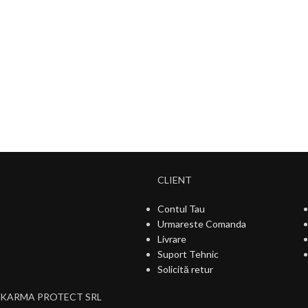
CLIENT
Contul Tau
Urmareste Comanda
Livrare
Suport Tehnic
Solicită retur
KARMA PROTECT SRL