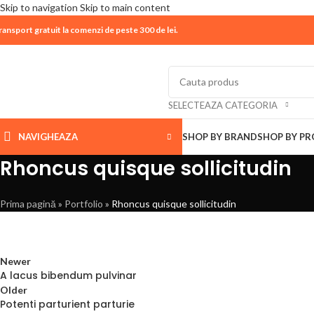
Skip to navigation
Skip to main content
ransport gratuit la comenzi de peste 300 de lei.
| 📦 Program livrari
|
In perioada
11 August - 18 Aug
SELECTEAZA CATEGORIA
NAVIGHEAZA
SHOP BY BRAND
SHOP BY P
Rhoncus quisque sollicitudin
Prima pagină
»
Portfolio
»
Rhoncus quisque sollicitudin
Newer
A lacus bibendum pulvinar
Older
Potenti parturient parturie